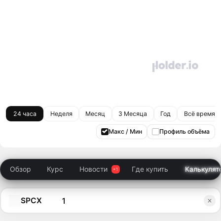
24 часа
Неделя
Месяц
3 Месяца
Год
Всё время
Макс / Мин
Профиль объёма
Обзор
Курс
Новости
Где купить
Калькулят
SPCX