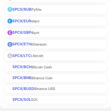
SPCX/RUB
Рубль
SPCX/EUR
евро
SPCX/GBP
Фунт
SPCX/ETH
Ethereum
SPCX/LTC
Litecoin
SPCX/BCH
Bitcoin Cash
SPCX/BNB
Binance Coin
SPCX/BUSD
Binance USD
SPCX/SOL
SOL