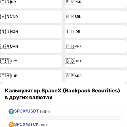
🇮🇳
🇵🇰
INR
PKR
🇻🇳
🇧🇷
VND
BRL
🇳🇬
🇮🇩
NGN
IDR
🇺🇦
🇵🇭
UAH
PHP
🇹🇷
🇧🇩
TRY
BDT
🇹🇭
🇦🇷
THB
ARS
Калькулятор SpaceX (Backpack Securities)
в других валютах
SPCX/USDT
Tether
SPCX/BTC
Bitcoin