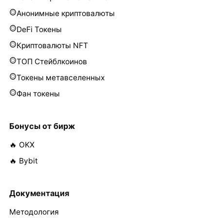
Анонимные криптовалюты
DeFi Токены
Криптовалюты NFT
ТОП Стейблкоинов
Токены метавселенных
Фан токены
Бонусы от бирж
🔥 OKX
🔥 Bybit
Документация
Методология