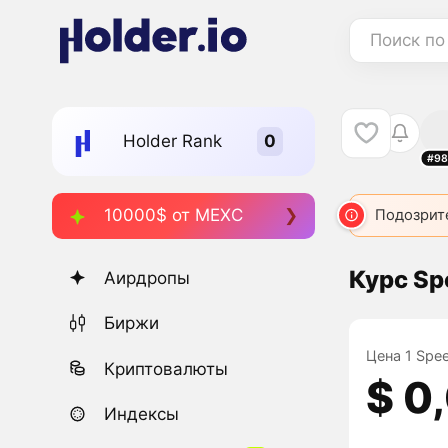
Поиск по
Holder Rank
#98
10000$ от MEXC
Подозрит
Курс Sp
Аирдропы
Биржи
Цена 1 Spee
Криптовалюты
$ 0
Индексы