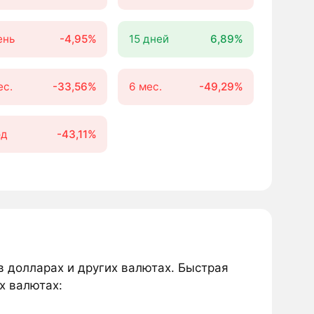
ень
-4,95%
15 дней
6,89%
ес.
-33,56%
6 мес.
-49,29%
од
-43,11%
в долларах и других валютах. Быстрая
х валютах: