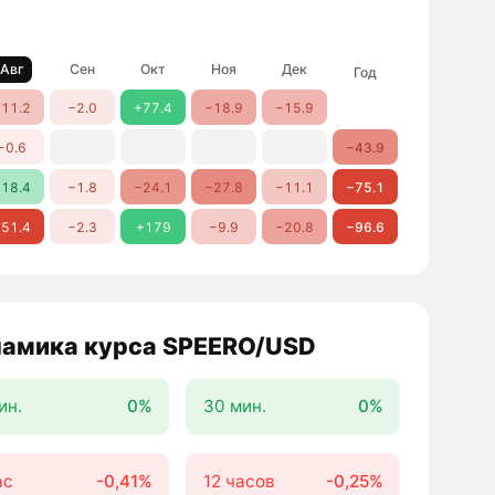
Авг
Сен
Окт
Ноя
Дек
Год
11.2
−2.0
+77.4
−18.9
−15.9
−0.6
−43.9
18.4
−1.8
−24.1
−27.8
−11.1
−75.1
51.4
−2.3
+179
−9.9
−20.8
−96.6
амика курса SPEERO/USD
ин.
0%
30 мин.
0%
ас
-0,41%
12 часов
-0,25%