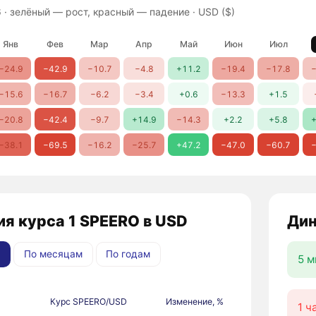
 ·
зелёный — рост, красный — падение
· USD ($)
Янв
Фев
Мар
Апр
Май
Июн
Июл
−24.9
−42.9
−10.7
−4.8
+11.2
−19.4
−17.8
−
−15.6
−16.7
−6.2
−3.4
+0.6
−13.3
+1.5
−20.8
−42.4
−9.7
+14.9
−14.3
+2.2
+5.8
+
−38.1
−69.5
−16.2
−25.7
+47.2
−47.0
−60.7
−
я курса 1 SPEERO в USD
Дин
По месяцам
По годам
5 м
Курс SPEERO/USD
Изменение, %
1 ч