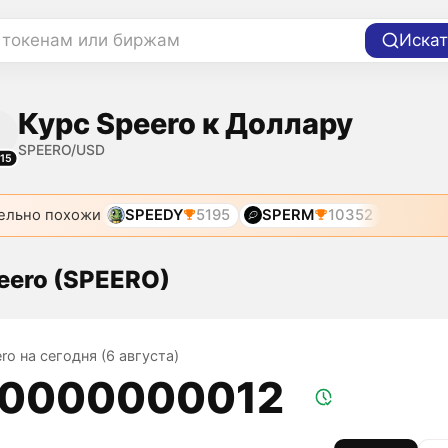
 токенам или биржам
Искат
Курс Speero к Доллару
SPEERO/USD
15
ельно похожи
SPEEDY
5195
SPERM
10352
eero (SPEERO)
ro на сегодня (6 августа)
,0000000012