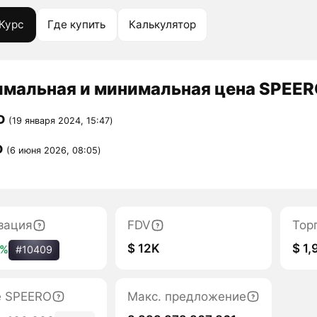
Курс
Где купить
Калькулятор
мальная и минимальная цена SPEERO
D
(19 января 2024, 15:47)
D
(6 июня 2026, 08:05)
зация
FDV
Тор
$ 12K
$ 1,
9%
#10409
е SPEERO
Макс. предложение