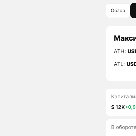
Обзор
Макси
ATH:
US
ATL:
US
Капитали
$ 12K
+0,
В оборот