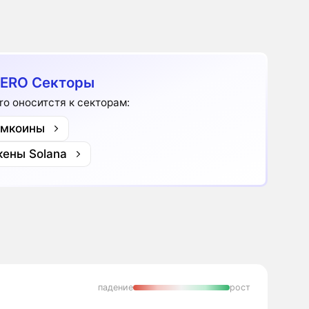
ERO Секторы
ro оноситстя к секторам:
мкоины
кены Solana
падение
рост