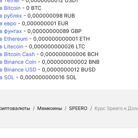
в Tether
- 0,0000000012 USDT
 Bitcoin
- 0 BTC
в рублях
- 0,000000098 RUB
в евро
- 0,000000001 EUR
в фунтах
- 0,00000000089 GBP
в Ethereum
- 0,000000000001 ETH
 Litecoin
- 0,000000000026 LTC
 Bitcoin Cash
- 0,000000000006 BCH
 Binance Coin
- 0,000000000002 BNB
в Binance USD
- 0,0000000012 BUSD
в SOL
- 0,000000000016 SOL
риптовалюты
/
Мемкоины
/
SPEERO
/
Курс Speero к До