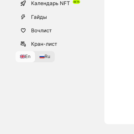
Календарь NFT
Гайды
Вочлист
Кран-лист
En
Ru