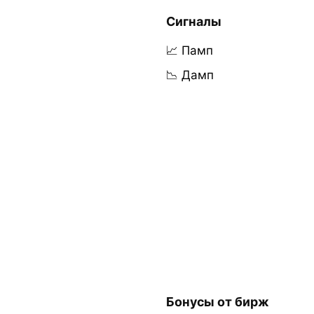
Сигналы
📈 Памп
📉 Дамп
Бонусы от бирж