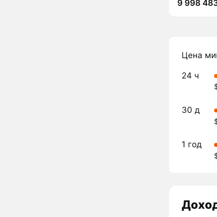
9 998 48
Цена ми
24 ч
30 д
1 год
Дохо