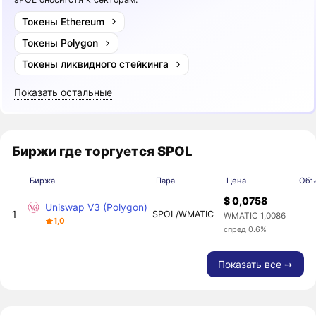
Токены Ethereum
Токены Polygon
Токены ликвидного стейкинга
Показать остальные
Биржи где торгуется SPOL
Биржа
Пара
Цена
Объ
$ 0,0758
Uniswap V3 (Polygon)
1
SPOL/WMATIC
WMATIC 1,0086
1,0
спред 0.6%
Показать все ➙