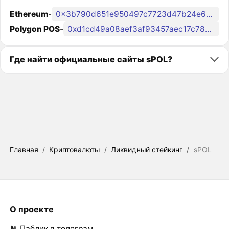
Ethereum
-
0x3b790d651e950497c7723d47b24e6f61534f7969
Polygon POS
-
0xd1cd49a08aef3af93457aec17c786c2b7f48ecd7
Где найти официальные сайты sPOL?
Главная
/
Криптовалюты
/
Ликвидный стейкинг
/
sPOL
О проекте
🤘 Паблик в телеграм