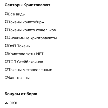
Секторы Криптовалют
Все виды
Токены криптобирж
Токены крипто кошельков
Анонимные криптовалюты
DeFi Токены
Криптовалюты NFT
ТОП Стейблкоинов
Токены метавселенных
Фан токены
Бонусы от бирж
🔥 OKX