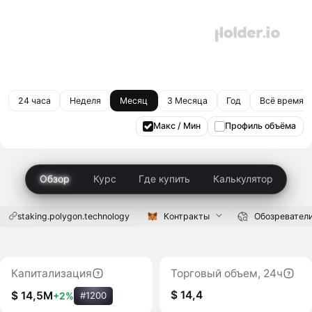
24 часа
Неделя
Месяц
3 Месяца
Год
Всё время
Макс / Мин
Профиль объёма
Обзор
Курс
Где купить
Калькулятор
staking.polygon.technology
Контракты
Обозревател
Капитализация
Торговый объем, 24ч
$ 14,4
$ 14,5M
+2%
#1200