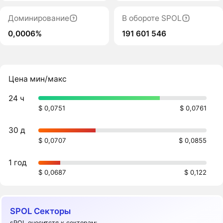
Доминирование
В обороте SPOL
0,0006%
191 601 546
Цена мин/макс
24 ч
$ 0,0751
$ 0,0761
30 д
$ 0,0707
$ 0,0855
1 год
$ 0,0687
$ 0,122
SPOL Секторы
sPOL оноситстя к секторам: