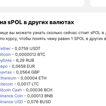
на sPOL в других валютах
ице вы можете узнать сколько сейчас стоит sPOL в
по курсу, чтобы понять чему равен 1 SPOL в других 
ether
- 0,0759 USDT
itcoin
- 0,0000012 BTC
рублях
- 6,29 RUB
евро
- 0,0658 EUR
фунтах
- 0,0564 GBP
Ethereum
- 0,00004 ETH
itecoin
- 0,0017 LTC
itcoin Cash
- 0,00036 BCH
inance Coin
- 0,00013 BNB
Binance USD
- 0,076 BUSD