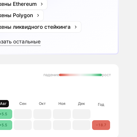
кены Ethereum
кены Polygon
кены ликвидного стейкинга
зать остальные
падение
рост
Авг
Сен
Окт
Ноя
Дек
Год
+5.5
+5.5
−18.7