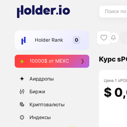
Поиск по
Holder Rank
Курс sP
10000$ от MEXC
Аирдропы
Цена 1 sPOL
$ 0
Биржи
Криптовалюты
Индексы