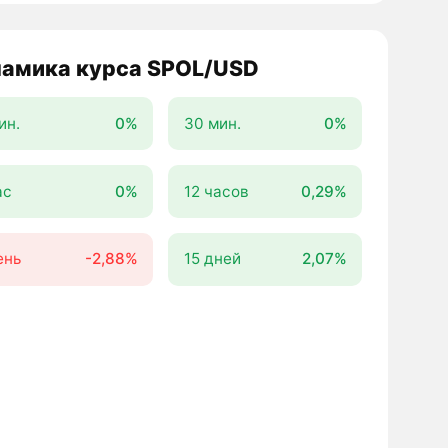
амика курса SPOL/USD
ин.
0%
30 мин.
0%
ас
0%
12 часов
0,29%
ень
-2,88%
15 дней
2,07%