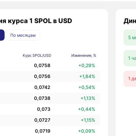
я курса 1 SPOL в USD
Дин
По месяцам
5 м
Курс SPOL/USD
Изменение, %
1 ч
0,0758
+0,29%
0,0756
+1,84%
1 д
0,0742
+0,54%
0,0738
+1,13%
0,073
+0,44%
0,0727
+1,15%
0,0719
+0,09%