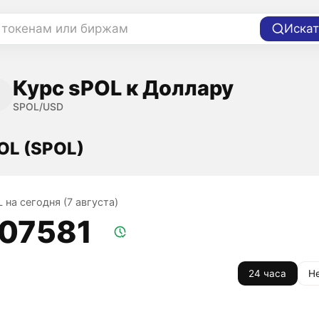
 токенам или биржам
Искат
Курс sPOL к Доллару
SPOL/USD
OL (SPOL)
 на сегодня (7 августа)
,07581
24 часа
Н