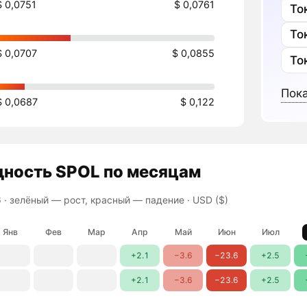
$ 0,0751
$ 0,0761
То
То
$ 0,0707
$ 0,0855
То
Пока
$ 0,0687
$ 0,122
дность
SPOL
по месяцам
 ·
зелёный — рост, красный — падение
· USD ($)
Янв
Фев
Мар
Апр
Май
Июн
Июл
+2.1
−3.6
−23.6
+2.5
+2.1
−3.6
−23.6
+2.5