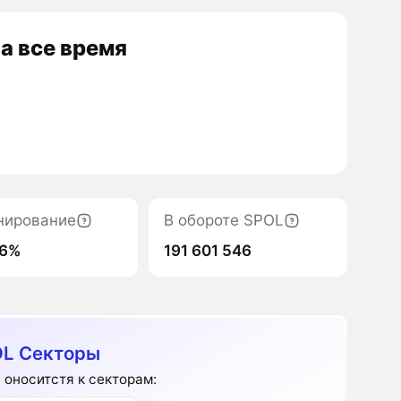
а все время
нирование
В обороте SPOL
06%
191 601 546
L Секторы
 оноситстя к секторам: