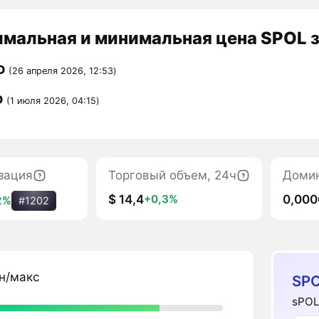
мальная и минимальная цена SPOL з
D
(26 апреля 2026, 12:53)
D
(1 июля 2026, 04:15)
зация
Торговый объем, 24ч
Доми
$ 14,4
0,00
+0,3%
2%
#1202
н/макс
SPO
sPOL