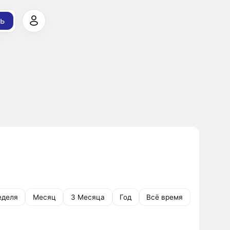
ь
еделя
Месяц
3 Месяца
Год
Всё время