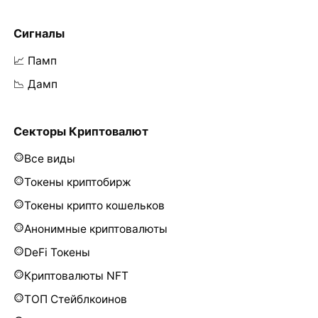
Сигналы
📈 Памп
📉 Дамп
Секторы Криптовалют
Все виды
Токены криптобирж
Токены крипто кошельков
Анонимные криптовалюты
DeFi Токены
Криптовалюты NFT
ТОП Стейблкоинов