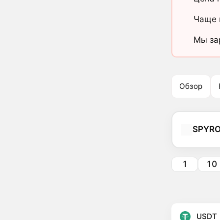
Чаще 
Мы за
Обзор
SPYR
1
10
USDT