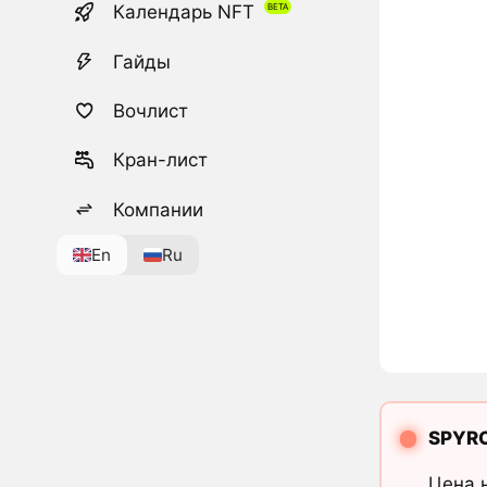
Календарь NFT
Гайды
Вочлист
Кран-лист
Компании
En
Ru
SPYR
Цена 