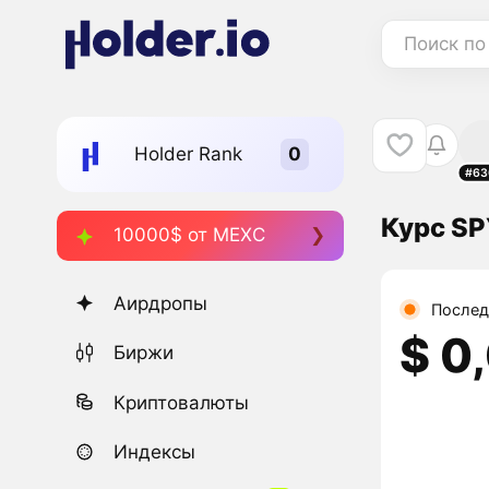
Поиск по
Holder Rank
#63
Курс S
10000$ от MEXC
Аирдропы
Послед
$ 0
Биржи
Криптовалюты
Индексы