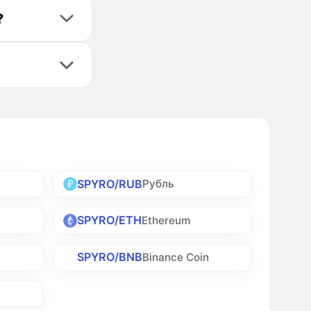
?
SPYRO/RUB
Рубль
SPYRO/ETH
Ethereum
SPYRO/BNB
Binance Coin