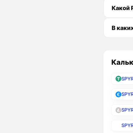
Какой 
В каки
Кальк
SPY
SPY
SPY
SPY