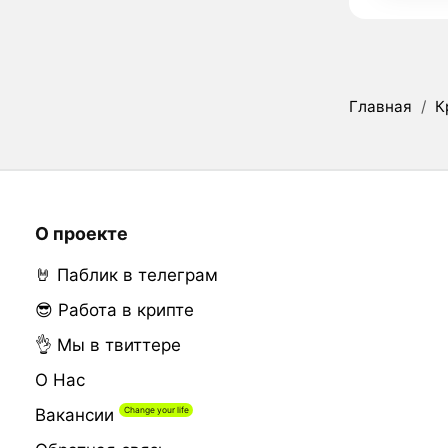
Главная
/
К
О проекте
🤘 Паблик в телеграм
😎 Работа в крипте
👌 Мы в твиттере
О Нас
Вакансии