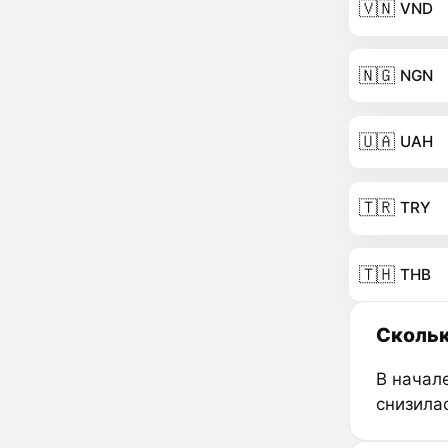
🇻🇳
VND
🇳🇬
NGN
🇺🇦
UAH
🇹🇷
TRY
🇹🇭
THB
Скольк
В начал
снизила