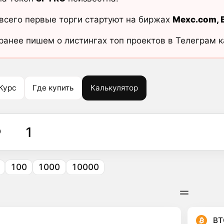
всего первые торги стартуют на биржах
Mexc.com
,
ранее пишем о листингах топ проектов в Телеграм 
Курс
Где купить
Калькулятор
O
100
1000
10000
BT