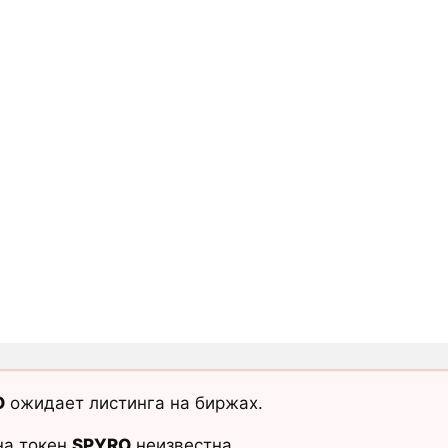
O
ожидает листинга на биржах.
на токен
SPYRO
неизвестна.