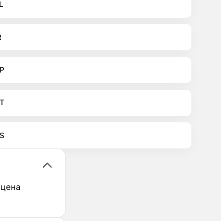
L
R
P
T
S
 цена