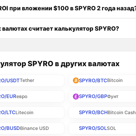
ROI при вложении $100 в SPYRO 2 года назад
х валютах считает калькулятор SPYRO?
улятор SPYRO в других валютах
RO/USDT
SPYRO/BTC
Tether
Bitcoin
RO/EUR
SPYRO/GBP
евро
Фунт
RO/LTC
SPYRO/BCH
Litecoin
Bitcoin Cash
RO/BUSD
SPYRO/SOL
Binance USD
SOL