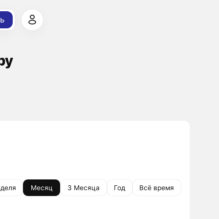
ь
ру
деля
Месяц
3 Месяца
Год
Всё время