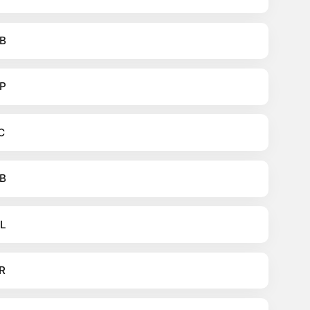
B
P
C
B
L
R