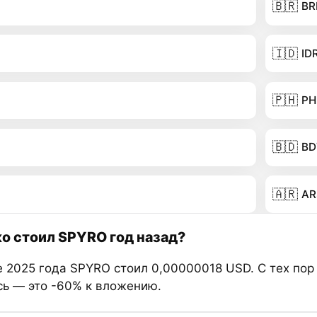
🇧🇷
BR
🇮🇩
ID
🇵🇭
PH
🇧🇩
BD
🇦🇷
AR
о стоил SPYRO год назад?
е 2025 года SPYRO стоил 0,00000018 USD. С тех пор
сь — это -60% к вложению.