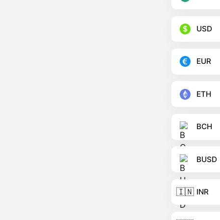
USD
EUR
ETH
BCH
BUSD
🇮🇳
INR