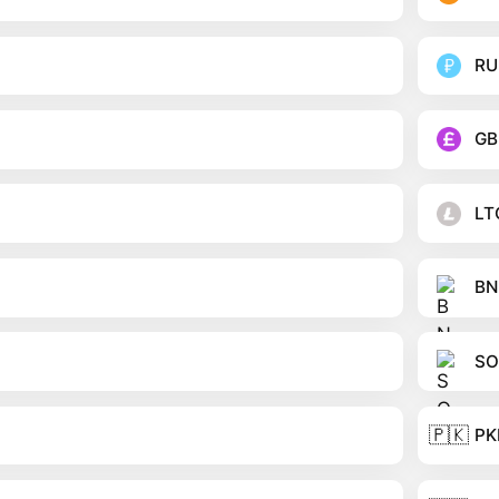
RU
GB
LT
BN
SO
🇵🇰
PK