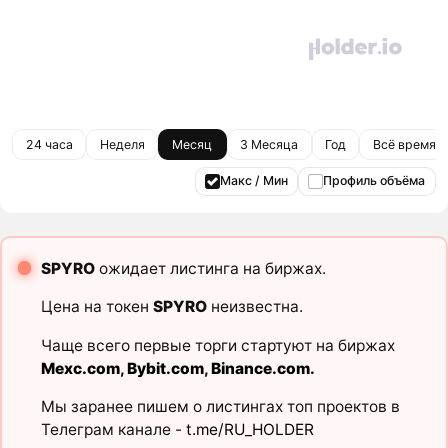
24 часа
Неделя
Месяц
3 Месяца
Год
Всё время
Макс / Мин
Профиль объёма
SPYRO
ожидает листинга на биржах.
Цена на токен
SPYRO
неизвестна.
Чаще всего первые торги стартуют на биржах
Mexc.com
,
Bybit.com
,
Binance.com
.
Мы заранее пишем о листингах топ проектов в
Телеграм канале -
t.me/RU_HOLDER