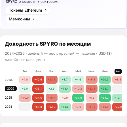
SPYRO оноситстя к секторам:
Токены Ethereum
Мемкоины
Доходность
SPYRO
по месяцам
2024–2026 ·
зелёный — рост, красный — падение
· USD ($)
листайте по месяцам →
Янв
Фев
Мар
Апр
Май
Июн
Июл
Авг
сред.
−4.0
−40.6
−23.1
+8.7
+4.6
−16.3
+20.3
−8.9
2026
+2.0
−36.1
+2.3
+13.4
−10.2
−22.1
+23.7
2025
−10.0
−34.0
−19.7
−0.9
+31.9
−5.5
+54.2
+12.1
2024
−51.8
−52.0
+13.6
−7.9
−21.2
−16.9
−30.0