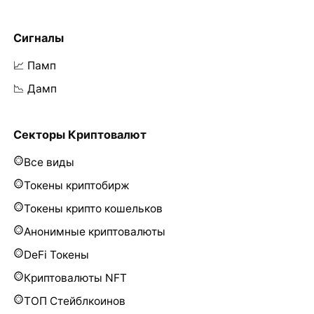
Сигналы
📈 Памп
📉 Дамп
Секторы Криптовалют
Все виды
Токены криптобирж
Токены крипто кошельков
Анонимные криптовалюты
DeFi Токены
Криптовалюты NFT
ТОП Стейблкоинов