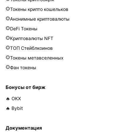
Токены крипто кошельков
Анонимные криптовалюты
DeFi Токены
Криптовалюты NFT
ТОП Стейблкоинов
Токены метавселенных
Фан токены
Бонусы от бирж
🔥 OKX
🔥 Bybit
Документация