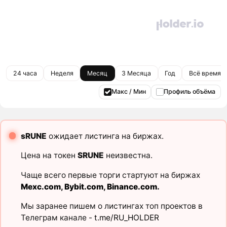
24 часа
Неделя
Месяц
3 Месяца
Год
Всё время
Макс / Мин
Профиль объёма
sRUNE
ожидает листинга на биржах.
Цена на токен
SRUNE
неизвестна.
Чаще всего первые торги стартуют на биржах
Mexc.com
,
Bybit.com
,
Binance.com
.
Мы заранее пишем о листингах топ проектов в
Телеграм канале -
t.me/RU_HOLDER