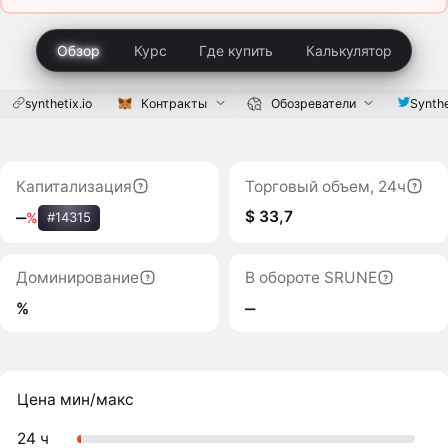
Обзор
Курс
Где купить
Калькулятор
synthetix.io
Контракты
Обозреватели
Synthe
Капитализация
Торговый объем, 24ч
$ 33,7
‒
%
#14315
Доминирование
В обороте SRUNE
%
‒
Цена мин/макс
24 ч