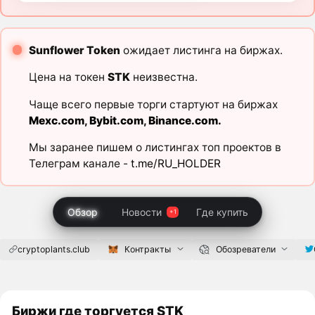
Sunflower Token
ожидает листинга на биржах.
Цена на токен
STK
неизвестна.
Чаще всего первые торги стартуют на биржах
Mexc.com
,
Bybit.com
,
Binance.com
.
Мы заранее пишем о листингах топ проектов в
Телеграм канале -
t.me/RU_HOLDER
Обзор
Новости
Где купить
cryptoplants.club
Контракты
Обозреватели
Биржи где торгуется STK