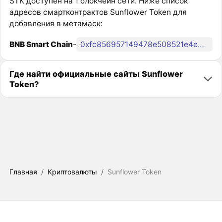
STK доступен на 1 блокчейн сети. Ниже список
адресов смартконтрактов Sunflower Token для
добавления в метамаск:
BNB Smart Chain
-
0xfc856957149478e508521e4e68d43f309d13b8fa
Где найти официальные сайты Sunflower
Token?
Главная
/
Криптовалюты
/
Sunflower Token