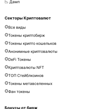
📉 Дамп
Секторы Криптовалют
Все виды
Токены криптобирж
Токены крипто кошельков
Анонимные криптовалюты
DeFi Токены
Криптовалюты NFT
ТОП Стейблкоинов
Токены метавселенных
Фан токены
Бонусы от бирж