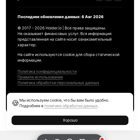
Последнее обновление данных: 6 Авг 2026
© 2017 - 2026 Holder.io | Все права защищены.
Не оказывает финансовых услуг. Вся информация
представленная на сайте носит ознакомительный
характер.
На сайте используются cookie для сбора статической
информации.
Политика конфиденциальности
Правила использования
Политика обработки персональных данных
Продукты
Мы используем cookie, что бы вам было удобно.
🍪
Ethereum GAS Tracker
Подробнее в
политике обработки данных
.
Хорошо