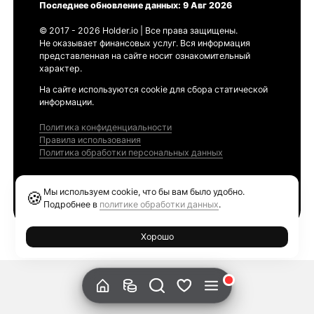
Последнее обновление данных: 9 Авг 2026
© 2017 - 2026 Holder.io | Все права защищены.
Не оказывает финансовых услуг. Вся информация
представленная на сайте носит ознакомительный
характер.
На сайте используются cookie для сбора статической
информации.
Политика конфиденциальности
Правила использования
Политика обработки персональных данных
Продукты
Мы используем cookie, что бы вам было удобно.
🍪
Ethereum GAS Tracker
Подробнее в
политике обработки данных
.
Хорошо