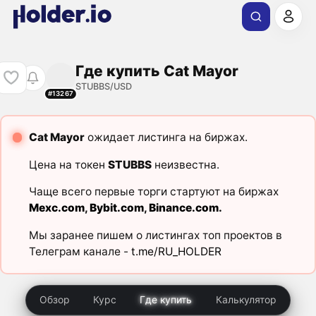
Где купить Cat Mayor
STUBBS/USD
#13267
Cat Mayor
ожидает листинга на биржах.
Цена на токен
STUBBS
неизвестна.
Чаще всего первые торги стартуют на биржах
Mexc.com
,
Bybit.com
,
Binance.com
.
Мы заранее пишем о листингах топ проектов в
Телеграм канале -
t.me/RU_HOLDER
Обзор
Курс
Где купить
Калькулятор