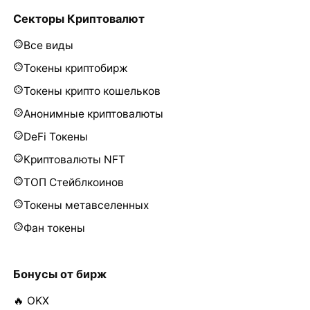
Секторы Криптовалют
Все виды
Токены криптобирж
Токены крипто кошельков
Анонимные криптовалюты
DeFi Токены
Криптовалюты NFT
ТОП Стейблкоинов
Токены метавселенных
Фан токены
Бонусы от бирж
🔥 OKX