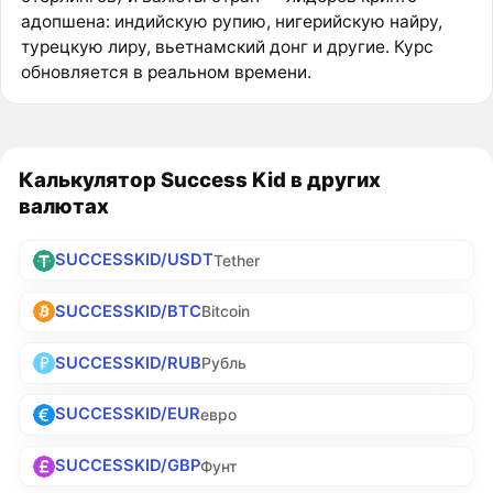
адопшена: индийскую рупию, нигерийскую найру,
турецкую лиру, вьетнамский донг и другие. Курс
обновляется в реальном времени.
Калькулятор Success Kid в других
валютах
SUCCESSKID/USDT
Tether
SUCCESSKID/BTC
Bitcoin
SUCCESSKID/RUB
Рубль
SUCCESSKID/EUR
евро
SUCCESSKID/GBP
Фунт