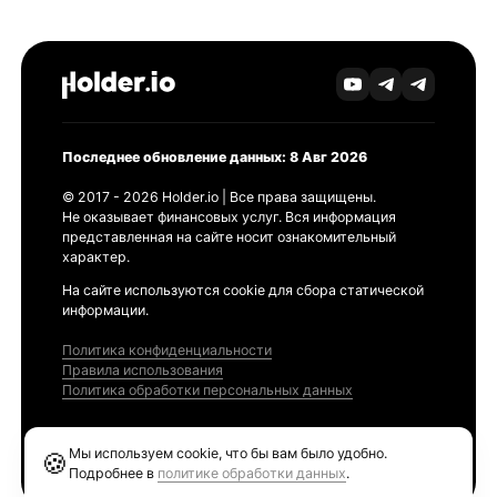
Последнее обновление данных: 8 Авг 2026
© 2017 - 2026 Holder.io | Все права защищены.
Не оказывает финансовых услуг. Вся информация
представленная на сайте носит ознакомительный
характер.
На сайте используются cookie для сбора статической
информации.
Политика конфиденциальности
Правила использования
Политика обработки персональных данных
Продукты
Мы используем cookie, что бы вам было удобно.
🍪
Ethereum GAS Tracker
Подробнее в
политике обработки данных
.