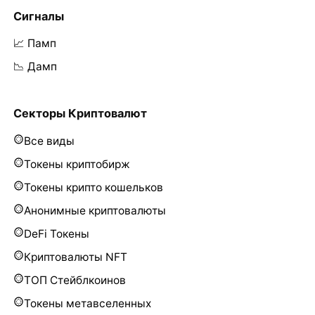
Сигналы
📈 Памп
📉 Дамп
Секторы Криптовалют
Все виды
Токены криптобирж
Токены крипто кошельков
Анонимные криптовалюты
DeFi Токены
Криптовалюты NFT
ТОП Стейблкоинов
Токены метавселенных