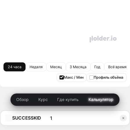
24 часа
Неделя
Месяц
3 Месяца
Год
Всё время
Макс / Мин
Профиль объёма
Обзор
Курс
Где купить
Калькулятор
SUCCESSKID