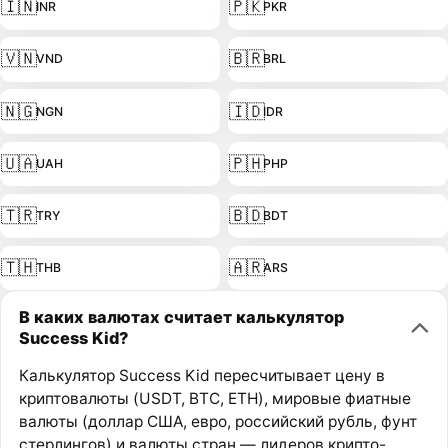
🇮🇳
🇵🇰
INR
PKR
🇻🇳
🇧🇷
VND
BRL
🇳🇬
🇮🇩
NGN
IDR
🇺🇦
🇵🇭
UAH
PHP
🇹🇷
🇧🇩
TRY
BDT
🇹🇭
🇦🇷
THB
ARS
В каких валютах считает калькулятор
Success Kid?
Калькулятор Success Kid пересчитывает цену в
криптовалюты (USDT, BTC, ETH), мировые фиатные
валюты (доллар США, евро, российский рубль, фунт
стерлингов) и валюты стран — лидеров крипто-