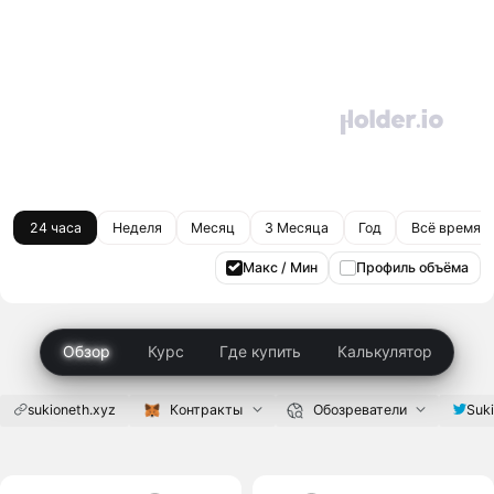
24 часа
Неделя
Месяц
3 Месяца
Год
Всё время
Макс / Мин
Профиль объёма
Обзор
Курс
Где купить
Калькулятор
sukioneth.xyz
Контракты
Обозреватели
Suk