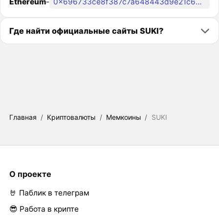
Ethereum
-
0x696733ce8f387c7a648443d9e21c6c1ee8519b94
Где найти официальные сайты SUKI?
Главная
/
Криптовалюты
/
Мемкоины
/
SUKI
О проекте
🤘 Паблик в телеграм
😎 Работа в крипте