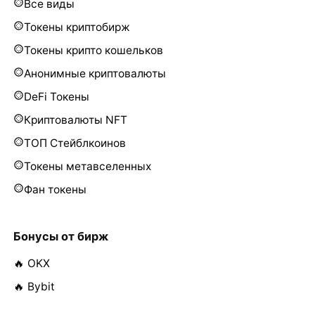
Все виды
Токены криптобирж
Токены крипто кошельков
Анонимные криптовалюты
DeFi Токены
Криптовалюты NFT
ТОП Стейблкоинов
Токены метавселенных
Фан токены
Бонусы от бирж
🔥 OKX
🔥 Bybit