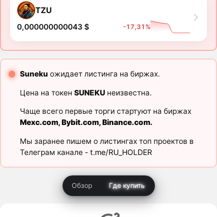
TZU
0,000000000043 $
-17,31%
Suneku
ожидает листинга на биржах.
Цена на токен
SUNEKU
неизвестна.
Чаще всего первые торги стартуют на биржах
Mexc.com
,
Bybit.com
,
Binance.com
.
Мы заранее пишем о листингах топ проектов в
Телеграм канале -
t.me/RU_HOLDER
Обзор
Где купить