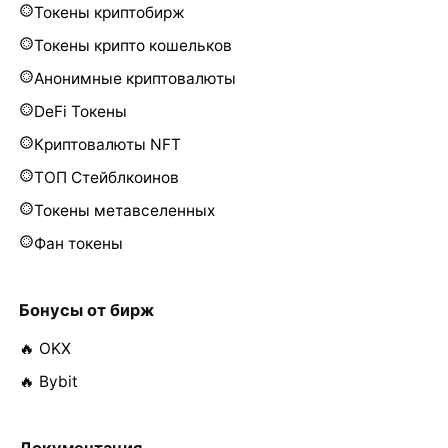
Токены криптобирж
Токены крипто кошельков
Анонимные криптовалюты
DeFi Токены
Криптовалюты NFT
ТОП Стейблкоинов
Токены метавселенных
Фан токены
Бонусы от бирж
🔥 OKX
🔥 Bybit