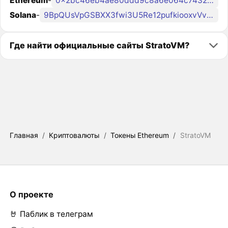
Ethereum
-
0x2bc46eb4ae80ddd9c8a6e064c74327c8244d88e2
Solana
-
9BpQUsVpGSBXX3fwi3U5Re12pufkiooxvVvoDCitFbJ5
Где найти официальные сайты StratoVM?
Главная
/
Криптовалюты
/
Токены Ethereum
/
StratoVM
О проекте
🤘 Паблик в телеграм