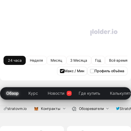
24 часа
Неделя
Месяц
3 Месяца
Год
Всё время
Макс / Мин
Профиль объёма
Обзор
Курс
Новости
Где купить
Калькулят
stratovm.io
Контракты
Обозреватели
Strat