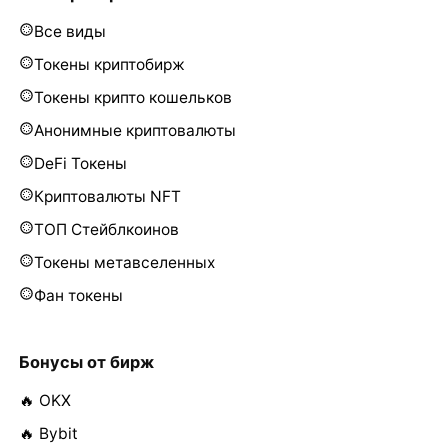
Все виды
Токены криптобирж
Токены крипто кошельков
Анонимные криптовалюты
DeFi Токены
Криптовалюты NFT
ТОП Стейблкоинов
Токены метавселенных
Фан токены
Бонусы от бирж
🔥 OKX
🔥 Bybit