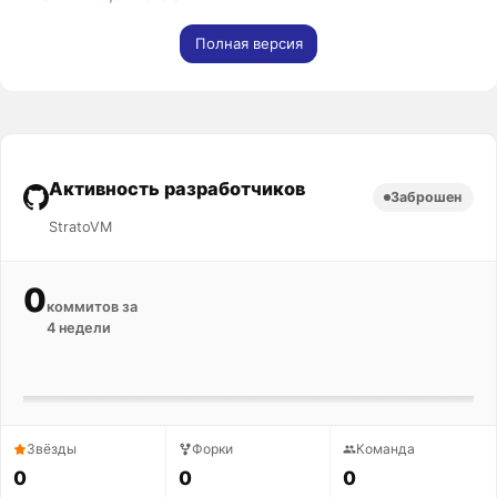
Полная версия
Активность разработчиков
Заброшен
StratoVM
0
коммитов за
4 недели
Звёзды
Форки
Команда
0
0
0