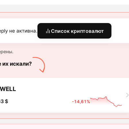
ply не активна.
Список криптовалют
ерены.
е их искали?
SWELL
3 $
-14,61%