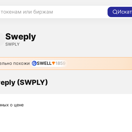
 токенам или биржам
Искат
Sweply
SWPLY
ельно похожи
SWELL
1859
eply (SWPLY)
нных о цене