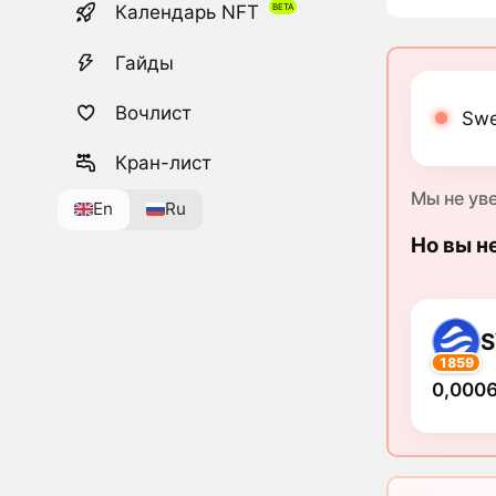
Календарь NFT
Гайды
Вочлист
Swe
Кран-лист
Мы не ув
En
Ru
Но вы н
1859
0,0006