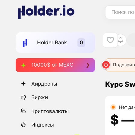
Поиск по
Holder Rank
10000$ от MEXC
Подозрит
Курс Sw
Аирдропы
Биржи
Нет да
Криптовалюты
$ ―
Индексы