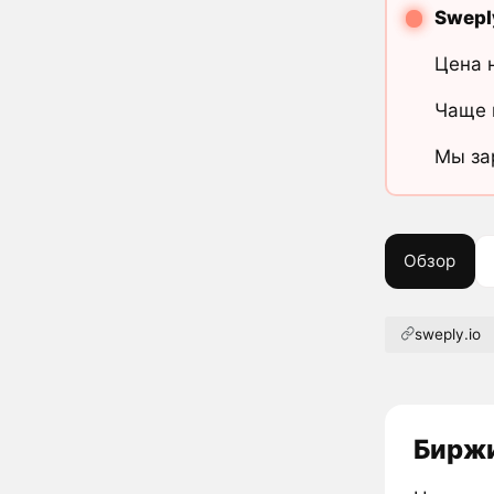
Swepl
Цена 
Чаще 
Мы за
Обзор
sweply.io
Биржи