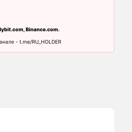
Bybit.com
,
Binance.com
.
канале -
t.me/RU_HOLDER