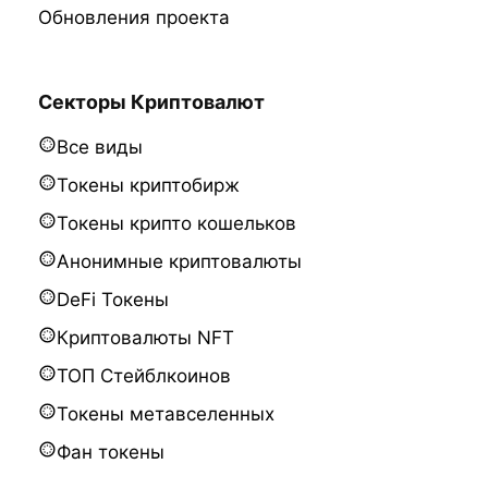
Обновления проекта
Секторы Криптовалют
Все виды
Токены криптобирж
Токены крипто кошельков
Анонимные криптовалюты
DeFi Токены
Криптовалюты NFT
ТОП Стейблкоинов
Токены метавселенных
Фан токены