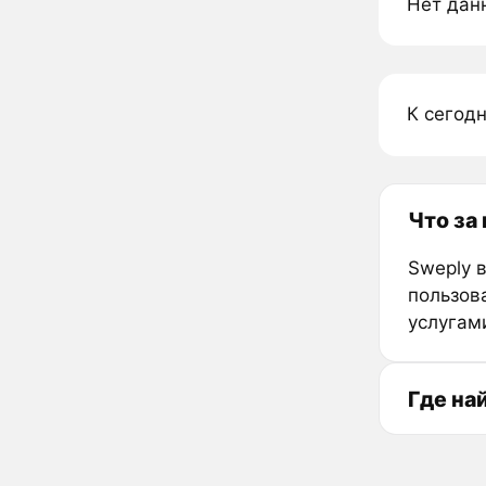
Нет дан
К сегод
Что за
Sweply 
пользов
услугам
Где на