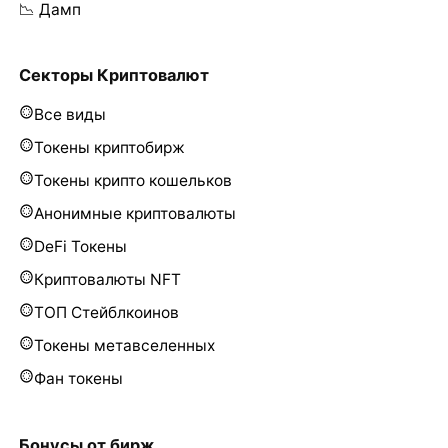
📉 Дамп
Секторы Криптовалют
Все виды
Токены криптобирж
Токены крипто кошельков
Анонимные криптовалюты
DeFi Токены
Криптовалюты NFT
ТОП Стейблкоинов
Токены метавселенных
Фан токены
Бонусы от бирж