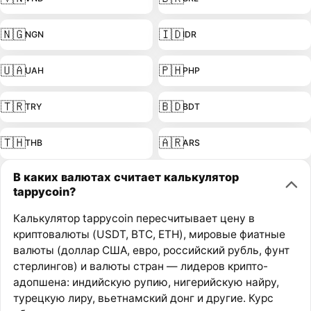
🇳🇬
🇮🇩
NGN
IDR
🇺🇦
🇵🇭
UAH
PHP
🇹🇷
🇧🇩
TRY
BDT
🇹🇭
🇦🇷
THB
ARS
В каких валютах считает калькулятор
tappycoin?
Калькулятор tappycoin пересчитывает цену в
криптовалюты (USDT, BTC, ETH), мировые фиатные
валюты (доллар США, евро, российский рубль, фунт
стерлингов) и валюты стран — лидеров крипто-
адопшена: индийскую рупию, нигерийскую найру,
турецкую лиру, вьетнамский донг и другие. Курс