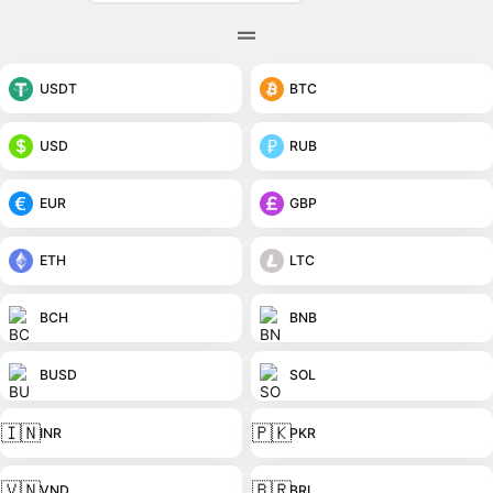
USDT
BTC
USD
RUB
EUR
GBP
ETH
LTC
BCH
BNB
BUSD
SOL
🇮🇳
🇵🇰
INR
PKR
🇻🇳
🇧🇷
VND
BRL