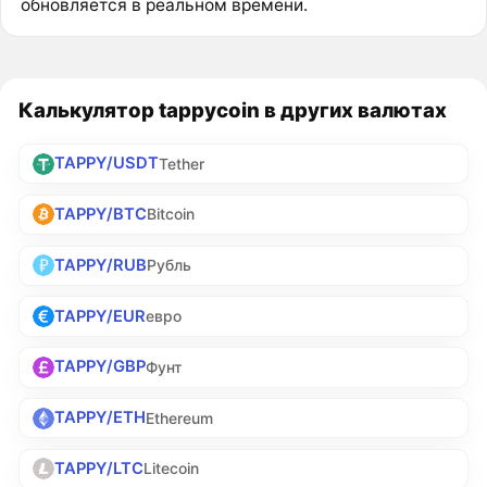
обновляется в реальном времени.
Калькулятор tappycoin в других валютах
TAPPY/USDT
Tether
TAPPY/BTC
Bitcoin
TAPPY/RUB
Рубль
TAPPY/EUR
евро
TAPPY/GBP
Фунт
TAPPY/ETH
Ethereum
TAPPY/LTC
Litecoin