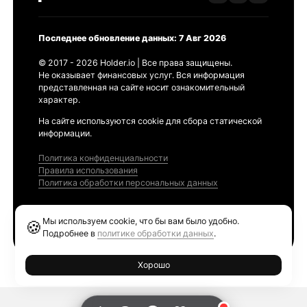
Последнее обновление данных: 7 Авг 2026
© 2017 - 2026 Holder.io | Все права защищены.
Не оказывает финансовых услуг. Вся информация
представленная на сайте носит ознакомительный
характер.
На сайте используются cookie для сбора статической
информации.
Политика конфиденциальности
Правила использования
Политика обработки персональных данных
Продукты
Мы используем cookie, что бы вам было удобно.
🍪
Ethereum GAS Tracker
Подробнее в
политике обработки данных
.
Хорошо