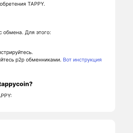
обретения TAPPY.
 обмена. Для этого:
истрируйтесь.
зуйтесь p2p обменниками.
Вот инструкция
tappycoin?
APPY: