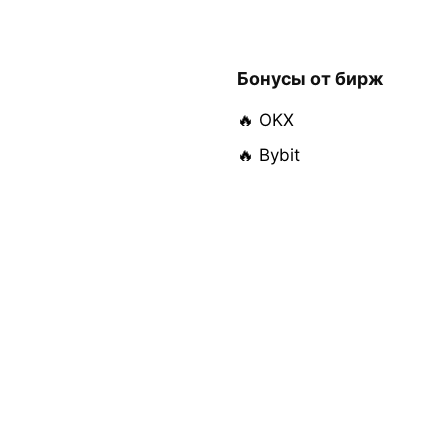
Бонусы от бирж
🔥 OKX
🔥 Bybit