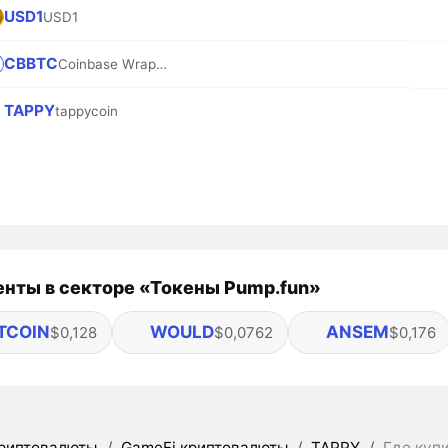
USD1
USD1
CBBTC
Coinbase Wrapped BTC
TAPPY
tappycoin
нты в секторе «Токены Pump.fun»
TCOIN
WOULD
ANSEM
$0,128
$0,0762
$0,176
риптовалюты
/
GameFi криптовалюты
/
TAPPY
/
Где купи