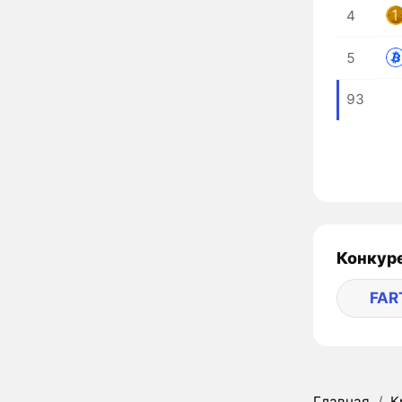
4
5
93
Конкуре
FAR
Главная
/
К