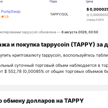
жа
Пара
Цена
$ 0,00002
PumpSwap
TAPPY/SOL
◎ 0,0000003
1,0
спред 0.64%
 котировками tappycoin обновлена —
6 августа 2026, 03:50
жа и покупка tappycoin (TAPPY) за 
упить криптовалюту tappycoin, воспользуйтесь табл
льный суточный торговый объем наблюдается в то
т $ 552,78 (0,00085% от общих торговых объемов би
о обмену долларов на TAPPY