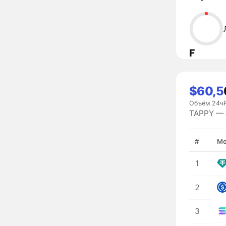
F
$60,5
Объём 24ч
TAPPY — #
#
Мо
1
2
3