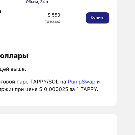
Объем, 24 ч
5
$ 553
Купить
3
1д назад
доллары
ицей выше.
рговой паре TAPPY/SOL на
PumpSwap
и
ржи) при цене $ 0,000025 за 1 TAPPY.