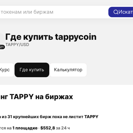
 токенам или биржам
Искат
Где купить tappycoin
TAPPY/USD
21
Курс
Где купить
Калькулятор
нг TAPPY на биржах
а из 31 крупнейших бирж пока не листит
TAPPY
тся на
1 площадке
·
$552,8
за 24 ч