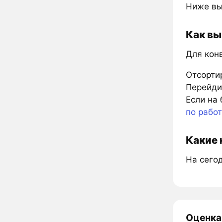
Ниже вы
Как вы
Для кон
Отсорти
Перейдит
Если на 
по рабо
Какие 
На сего
Оценка