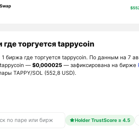
Swap
$55
 где торгуется tappycoin
1 биржа где торгуется tappycoin. По данным на 7 а
 tappycoin —
$0,000025
— зафиксирована на бирже
пары TAPPY/SOL (552,8 USD).
Holder TrustScore ≥ 4.5