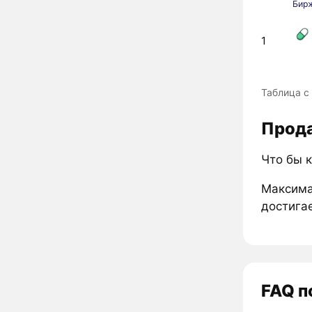
Бир
1
Таблица с
Прода
Что бы к
Максима
достигае
FAQ п