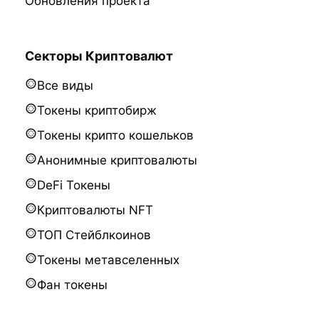
Обновления проекта
Секторы Криптовалют
Все виды
Токены криптобирж
Токены крипто кошельков
Анонимные криптовалюты
DeFi Токены
Криптовалюты NFT
ТОП Стейблкоинов
Токены метавселенных
Фан токены