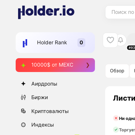
Поиск по
Holder Rank
#93
10000$ от MEXC
Обзор
Аирдропы
Листи
Биржи
Криптовалюты
Ни одн
Индексы
Торгуе