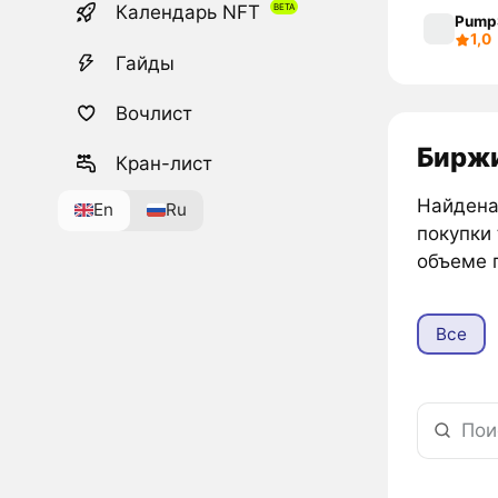
Календарь NFT
Pump
1,0
Гайды
Вочлист
Биржи
Кран-лист
Найдена 
En
Ru
покупки
объеме 
Все