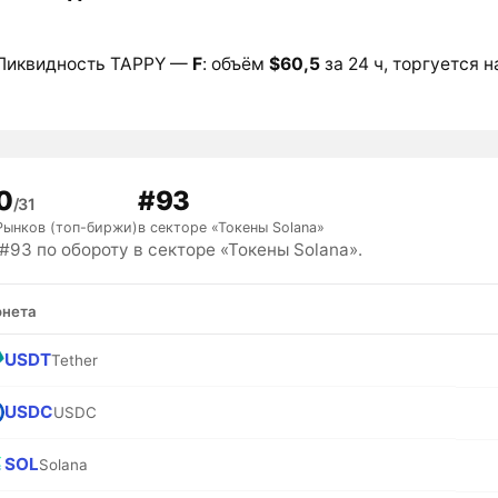
Ликвидность TAPPY —
F
: объём
$60,5
за 24 ч, торгуется н
0
#93
/31
Рынков (топ-биржи)
в секторе «Токены Solana»
93 по обороту в секторе «Токены Solana».
нета
USDT
Tether
USDC
USDC
SOL
Solana