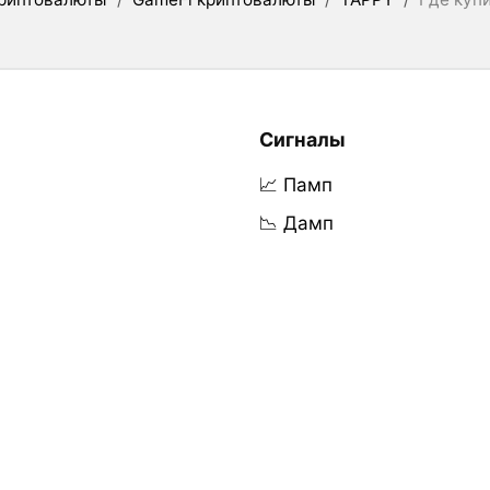
Сигналы
📈 Памп
📉 Дамп