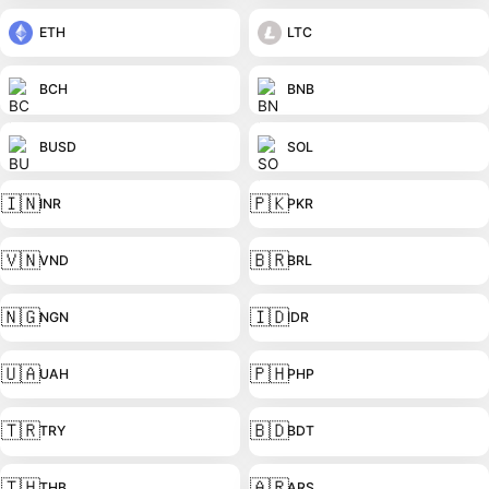
ETH
LTC
BCH
BNB
BUSD
SOL
🇮🇳
🇵🇰
INR
PKR
🇻🇳
🇧🇷
VND
BRL
🇳🇬
🇮🇩
NGN
IDR
🇺🇦
🇵🇭
UAH
PHP
🇹🇷
🇧🇩
TRY
BDT
🇹🇭
🇦🇷
THB
ARS