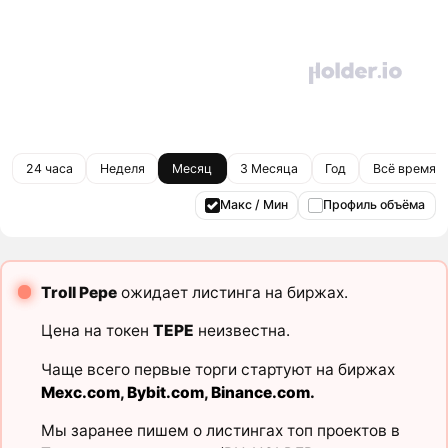
24 часа
Неделя
Месяц
3 Месяца
Год
Всё время
Макс / Мин
Профиль объёма
Troll Pepe
ожидает листинга на биржах.
Цена на токен
TEPE
неизвестна.
Чаще всего первые торги стартуют на биржах
Mexc.com
,
Bybit.com
,
Binance.com
.
Мы заранее пишем о листингах топ проектов в