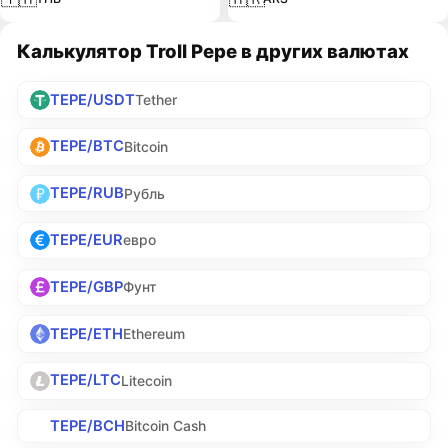
Калькулятор Troll Pepe в других валютах
TEPE/USDT
Tether
TEPE/BTC
Bitcoin
TEPE/RUB
Рубль
TEPE/EUR
евро
TEPE/GBP
Фунт
TEPE/ETH
Ethereum
TEPE/LTC
Litecoin
TEPE/BCH
Bitcoin Cash