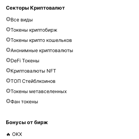
Секторы Криптовалют
Все виды
Токены криптобирж
Токены крипто кошельков
Анонимные криптовалюты
DeFi Токены
Криптовалюты NFT
ТОП Стейблкоинов
Токены метавселенных
Фан токены
Бонусы от бирж
🔥 OKX