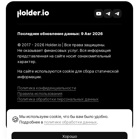
Последнее обновление данных: 9 Авг 2026
© 2017 - 2026 Holder.io | Все права защищены.
Не оказывает финансовых услуг. Вся информация
представленная на сайте носит ознакомительный
характер.
На сайте используются cookie для сбора статической
информации.
Политика конфиденциальности
Правила использования
Политика обработки персональных данных
Продукты
Мы используем cookie, что бы вам было удобно.
🍪
Ethereum GAS Tracker
Подробнее в
политике обработки данных
.
Хорошо