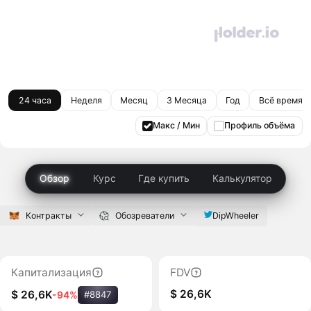
24 часа
Неделя
Месяц
3 Месяца
Год
Всё время
Макс / Мин
Профиль объёма
Обзор
Курс
Где купить
Калькулятор
Контракты
Обозреватели
DipWheeler
Капитализация
FDV
$ 26,6K
$ 26,6K
-94%
#8847