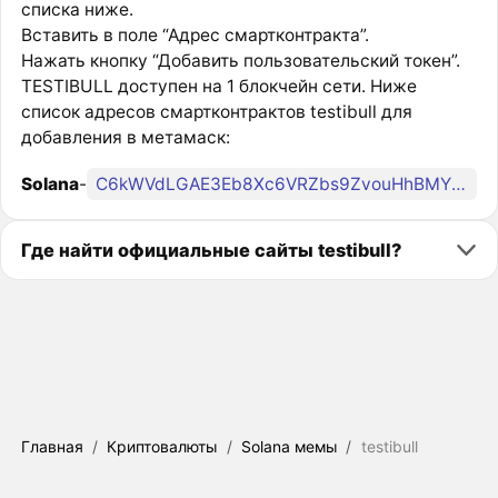
списка ниже.
Вставить в поле “Адрес смартконтракта”.
Нажать кнопку “Добавить пользовательский токен”.
TESTIBULL доступен на 1 блокчейн сети. Ниже
список адресов смартконтрактов testibull для
добавления в метамаск:
Solana
-
C6kWVdLGAE3Eb8Xc6VRZbs9ZvouHhBMYbhd4BVagD4Da
Где найти официальные сайты testibull?
Главная
/
Криптовалюты
/
Solana мемы
/
testibull