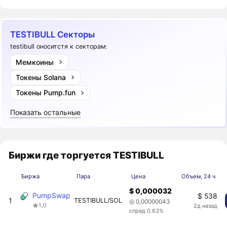
TESTIBULL Секторы
testibull оноситстя к секторам:
Мемкоины
Токены Solana
Токены Pump.fun
Показать остальные
Биржи где торгуется TESTIBULL
Биржа
Пара
Цена
Объем, 24 ч
$ 0,000032
PumpSwap
$ 538
1
TESTIBULL/SOL
◎ 0,00000043
1,0
2д назад
спред 0.63%