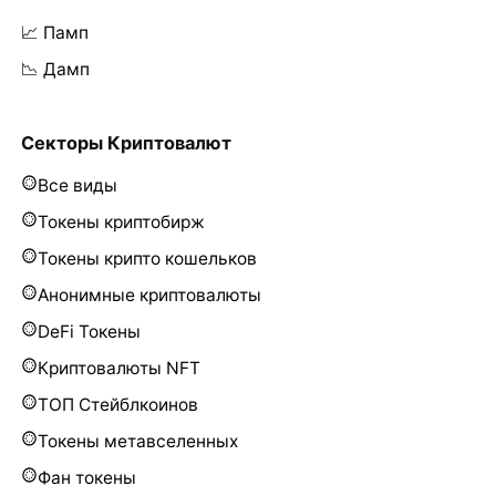
📈 Памп
📉 Дамп
Секторы Криптовалют
Все виды
Токены криптобирж
Токены крипто кошельков
Анонимные криптовалюты
DeFi Токены
Криптовалюты NFT
ТОП Стейблкоинов
Токены метавселенных
Фан токены