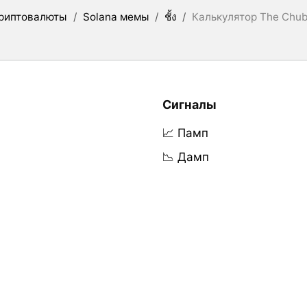
риптовалюты
/
Solana мемы
/
ชั้ง
/
Калькулятор The Chub
Сигналы
📈 Памп
📉 Дамп