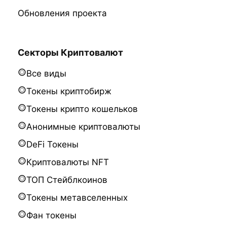
Обновления проекта
Секторы Криптовалют
Все виды
Токены криптобирж
Токены крипто кошельков
Анонимные криптовалюты
DeFi Токены
Криптовалюты NFT
ТОП Стейблкоинов
Токены метавселенных
Фан токены