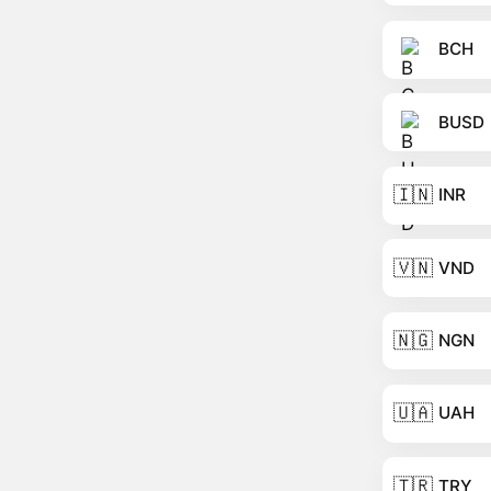
BCH
BUSD
🇮🇳
INR
🇻🇳
VND
🇳🇬
NGN
🇺🇦
UAH
🇹🇷
TRY