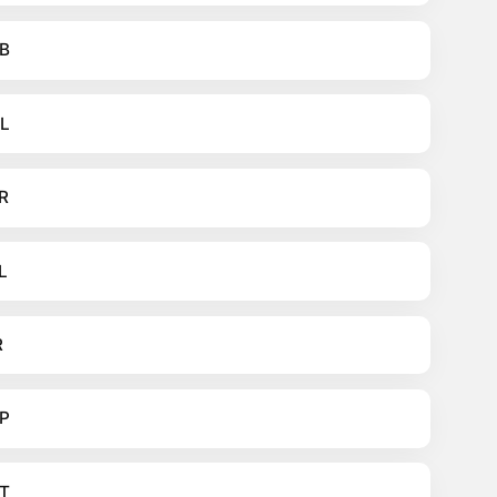
B
L
R
L
R
P
T