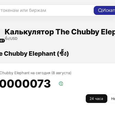
 токенам или биржам
Искат
Калькулятор The Chubby Ele
ชั้ง/USD
861
 Chubby Elephant (ชั้ง)
Chubby Elephant на сегодня (8 августа)
,0000073
24 часа
Н