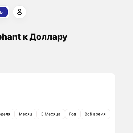
ь
phant к Доллару
еделя
Месяц
3 Месяца
Год
Всё время