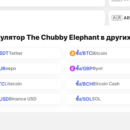
🇦🇷
AR
улятор The Chubby Elephant в други
USDT
ชั้ง/BTC
Tether
Bitcoin
EUR
ชั้ง/GBP
евро
Фунт
LTC
ชั้ง/BCH
Litecoin
Bitcoin Cash
BUSD
ชั้ง/SOL
Binance USD
SOL