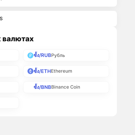
S
х валютах
ชั้ง/RUB
Рубль
ชั้ง/ETH
Ethereum
ชั้ง/BNB
Binance Coin