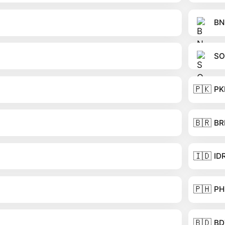
BN
SO
🇵🇰
PK
🇧🇷
BR
🇮🇩
ID
🇵🇭
PH
🇧🇩
BD