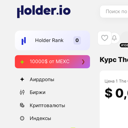
Поиск по
Holder Rank
#10
Курс The
10000$ от MEXC
Аирдропы
Цена 1 The 
$ 0
Биржи
Криптовалюты
Индексы