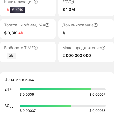
Капитализация
FDV
$ 1,3M
‒
%
#14910
Торговый объем, 24ч
Доминирование
$ 3,3K
%
-4%
В обороте TIME
Макс. предложение
2 000 000 000
‒
0%
Цена мин/макс
24 ч
$ 0,0006
$ 0,00067
30 д
$ 0,00037
$ 0,00085