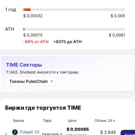
1 год
$ 0,00032
$ 0,005
ATH
$ 0,00075
$ 0,0061
-89% от ATH
·
+821% до ATH
TIME Секторы
T.I.M.E. Dividend оноситстя к секторам:
Токены PulseChain
Биржи где торгуется TIME
Биржа
Пара
Цена
Объем, 24 ч
$ 0,00065
PulseX V2
$ 2 846
1
TIME/WPLS
Купи