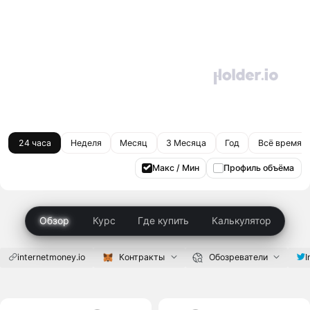
24 часа
Неделя
Месяц
3 Месяца
Год
Всё время
Макс / Мин
Профиль объёма
Обзор
Курс
Где купить
Калькулятор
internetmoney.io
Контракты
Обозреватели
I