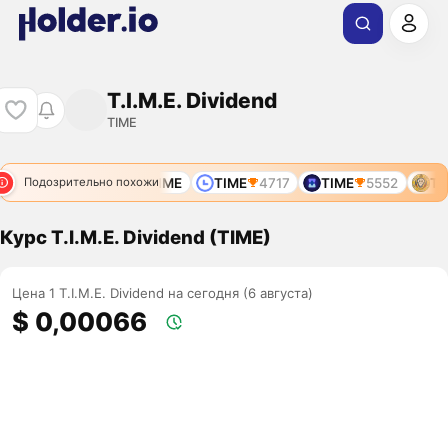
T.I.M.E. Dividend
TIME
TIME
9932
TIME
TIME
4717
TIME
5552
TIM
Подозрительно похожи
Курс T.I.M.E. Dividend (TIME)
Цена 1 T.I.M.E. Dividend на сегодня (6 августа)
$ 0,00066