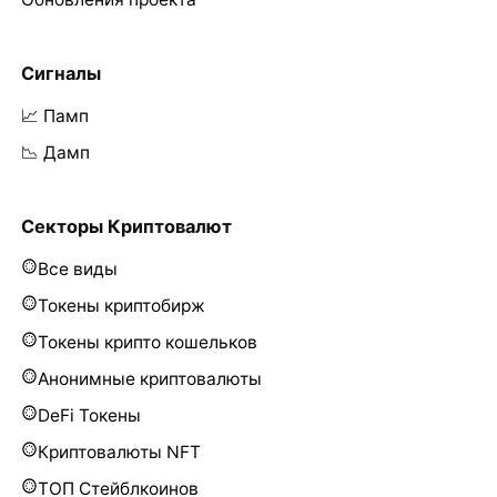
Сигналы
📈 Памп
📉 Дамп
Секторы Криптовалют
Все виды
Токены криптобирж
Токены крипто кошельков
Анонимные криптовалюты
DeFi Токены
Криптовалюты NFT
ТОП Стейблкоинов