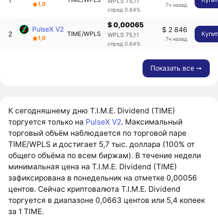
WPLS 75,11
1,0
7ч назад
спред 0.64%
$ 0,00065
PulseX V2
$ 2 846
2
TIME/WPLS
Купи
WPLS 75,11
1,0
7ч назад
спред 0.64%
Показать все ➙
К сегодняшнему дню T.I.M.E. Dividend (TIME)
торгуется только на
PulseX V2
. Максимальный
торговый объём наблюдается по торговой паре
TIME/WPLS и достигает 5,7 тыс. доллара (100% от
общего объёма по всем биржам). В течение недели
минимальная цена на T.I.M.E. Dividend (TIME)
зафиксирована в понедельник на отметке 0,00056
центов. Сейчас криптовалюта T.I.M.E. Dividend
торгуется в диапазоне 0,0663 центов или 5,4 копеек
за 1 TIME.