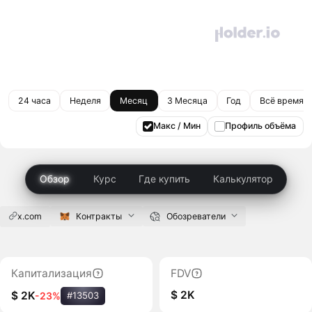
24 часа
Неделя
Месяц
3 Месяца
Год
Всё время
Макс / Мин
Профиль объёма
Обзор
Курс
Где купить
Калькулятор
x.com
Контракты
Обозреватели
Капитализация
FDV
$ 2K
$ 2K
-23%
#13503