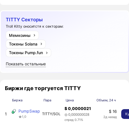
TITTY Секторы
Troll Kitty оноситстя к секторам:
Мемкоины
Токены Solana
Токены Pump.fun
Показать остальные
Биржи где торгуется TITTY
Биржа
Пара
Цена
Объем, 24 ч
$ 0,0000021
PumpSwap
$ 16
1
TITTY/SOL
К
◎ 0,000000028
1,0
2д назад
спред 0.71%