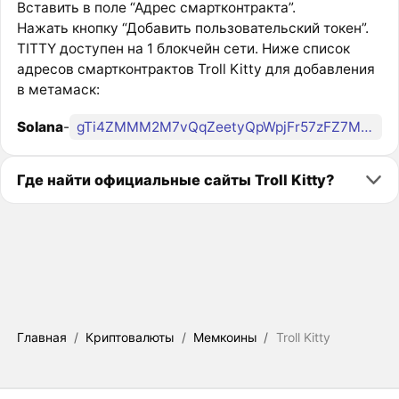
Вставить в поле “Адрес смартконтракта”.
Нажать кнопку “Добавить пользовательский токен”.
TITTY доступен на 1 блокчейн сети. Ниже список
адресов смартконтрактов Troll Kitty для добавления
в метамаск:
Solana
-
gTi4ZMMM2M7vQqZeetyQpWpjFr57zFZ7MCu4krypump
Где найти официальные сайты Troll Kitty?
Главная
/
Криптовалюты
/
Мемкоины
/
Troll Kitty