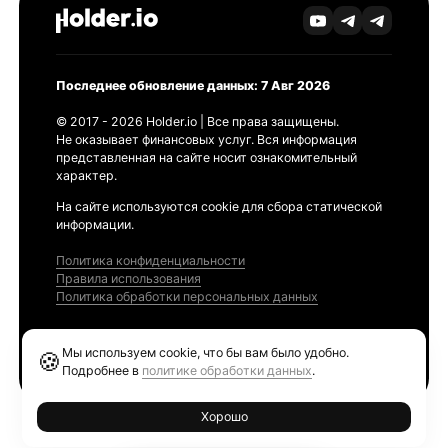
Последнее обновление данных: 7 Авг 2026
© 2017 - 2026 Holder.io | Все права защищены.
Не оказывает финансовых услуг. Вся информация
представленная на сайте носит ознакомительный
характер.
На сайте используются cookie для сбора статической
информации.
Политика конфиденциальности
Правила использования
Политика обработки персональных данных
Продукты
Мы используем cookie, что бы вам было удобно.
🍪
Ethereum GAS Tracker
Подробнее в
политике обработки данных
.
Хорошо