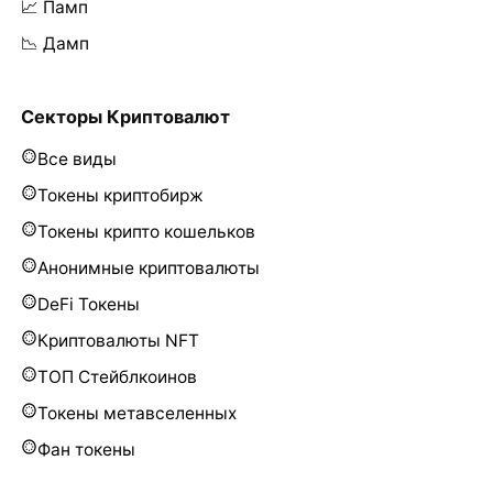
📈 Памп
📉 Дамп
Секторы Криптовалют
Все виды
Токены криптобирж
Токены крипто кошельков
Анонимные криптовалюты
DeFi Токены
Криптовалюты NFT
ТОП Стейблкоинов
Токены метавселенных
Фан токены