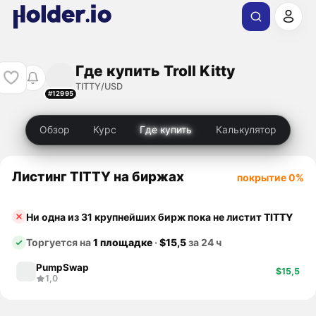
Где купить Troll Kitty
TITTY/USD
#12995
Обзор
Курс
Где купить
Калькулятор
Листинг TITTY на биржах
покрытие 0%
Ни одна из 31 крупнейших бирж пока не листит
TITTY
Торгуется на
1 площадке
·
$15,5
за 24 ч
PumpSwap
$15,5
1,0