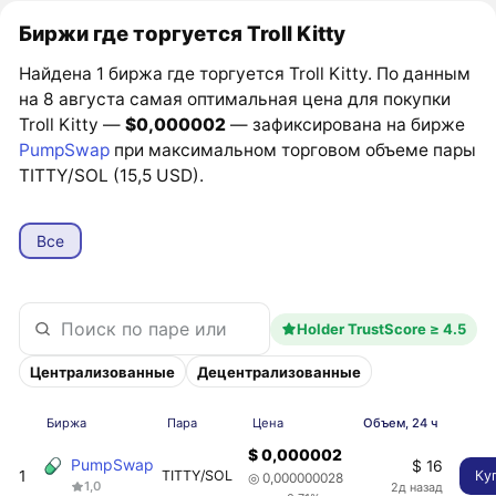
Биржи где торгуется Troll Kitty
Найдена 1 биржа где торгуется Troll Kitty. По данным
на 8 августа самая оптимальная цена для покупки
Troll Kitty —
$0,000002
— зафиксирована на бирже
PumpSwap
при максимальном торговом объеме пары
TITTY/SOL (15,5 USD).
Все
Holder TrustScore ≥ 4.5
Централизованные
Децентрализованные
Биржа
Пара
Цена
Объем, 24 ч
$ 0,000002
PumpSwap
$ 16
1
TITTY/SOL
Ку
◎ 0,000000028
1,0
2д назад