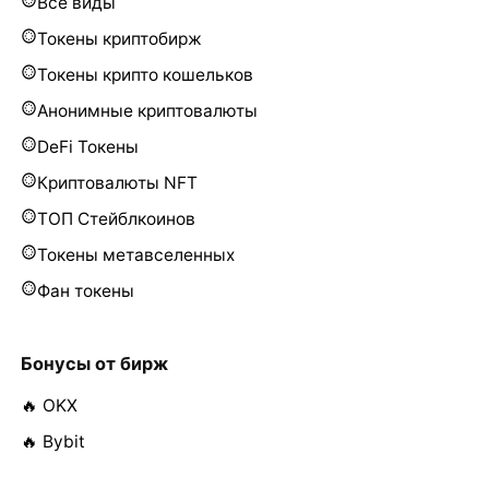
Все виды
Токены криптобирж
Токены крипто кошельков
Анонимные криптовалюты
DeFi Токены
Криптовалюты NFT
ТОП Стейблкоинов
Токены метавселенных
Фан токены
Бонусы от бирж
🔥 OKX
🔥 Bybit