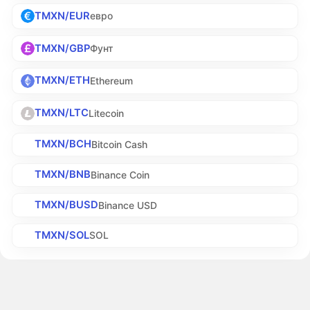
TMXN/EUR
евро
TMXN/GBP
Фунт
TMXN/ETH
Ethereum
TMXN/LTC
Litecoin
TMXN/BCH
Bitcoin Cash
TMXN/BNB
Binance Coin
TMXN/BUSD
Binance USD
TMXN/SOL
SOL