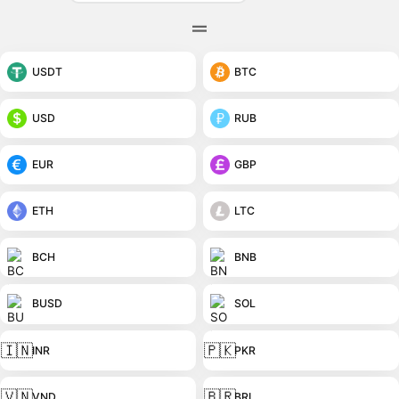
USDT
BTC
USD
RUB
EUR
GBP
ETH
LTC
BCH
BNB
BUSD
SOL
🇮🇳
🇵🇰
INR
PKR
🇻🇳
🇧🇷
VND
BRL