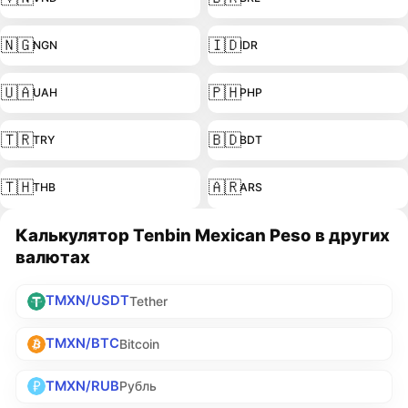
🇳🇬
🇮🇩
NGN
IDR
🇺🇦
🇵🇭
UAH
PHP
🇹🇷
🇧🇩
TRY
BDT
🇹🇭
🇦🇷
THB
ARS
Калькулятор Tenbin Mexican Peso в других
валютах
TMXN/USDT
Tether
TMXN/BTC
Bitcoin
TMXN/RUB
Рубль