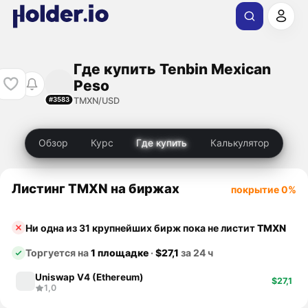
Где купить Tenbin Mexican
Peso
TMXN/USD
#3583
Обзор
Курс
Где купить
Калькулятор
Листинг TMXN на биржах
покрытие 0%
Ни одна из 31 крупнейших бирж пока не листит
TMXN
Торгуется на
1 площадке
·
$27,1
за 24 ч
Uniswap V4 (Ethereum)
$27,1
1,0