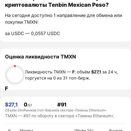
криптовалюты Tenbin Mexican Peso?
На сегодня доступно 1 направление для обмена или
покупки TMXN:
за USDC — 0,0557 USDC
Оценка ликвидности TMXN
Ликвидность TMXN —
F
: объём
$27,1
за 24 ч,
торгуется на 0 из 31 топ-бирж.
F
$27,1
0
#91
/31
Объём 24ч
Рынков (топ-биржи)
в секторе «Токены Ethereum»
TMXN — #91 по обороту в секторе «Токены Ethereum».
#
Монета
Объём 24ч
Рынков