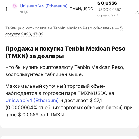
$ 0,0556
Uniswap V4 (Ethereum)
1
TMXN/USDC
USDC 0,0557
1,0
3д
спред 0.92%
Таблица с котировками Tenbin Mexican Peso обновлена —
5
августа 2026, 17:32
Продажа и покупка Tenbin Mexican Peso
(TMXN) за доллары
Что бы купить криптовалюту Tenbin Mexican Peso,
воспользуйтесь таблицей выше.
Максимальный суточный торговый объем
наблюдается в торговой паре TMXN/USDC на
Uniswap V4 (Ethereum)
и достигает $ 27,1
(0,0000064% от общих торговых объемов биржи) при
цене $ 0,0556 за 1 TMXN.