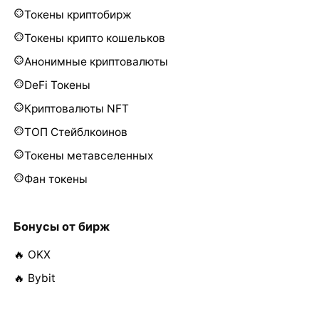
Токены криптобирж
Токены крипто кошельков
Анонимные криптовалюты
DeFi Токены
Криптовалюты NFT
ТОП Стейблкоинов
Токены метавселенных
Фан токены
Бонусы от бирж
🔥 OKX
🔥 Bybit