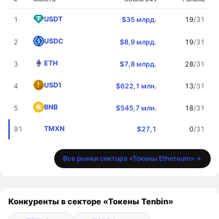
USDT
1
$35 млрд.
19
/31
USDC
2
$8,9 млрд.
19
/31
ETH
3
$7,8 млрд.
28
/31
USD1
4
$622,1 млн.
13
/31
BNB
5
$545,7 млн.
18
/31
TMXN
91
$27,1
0
/31
Все рынки сектора «Токены Ethereum»
Конкуренты в секторе «Токены Tenbin»