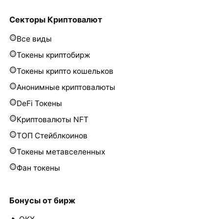
Секторы Криптовалют
Все виды
Токены криптобирж
Токены крипто кошельков
Анонимные криптовалюты
DeFi Токены
Криптовалюты NFT
ТОП Стейблкоинов
Токены метавселенных
Фан токены
Бонусы от бирж