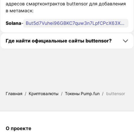
адресов смартконтрактов buttensor для добавления
в метамаск:
Solana
-
But5d7Vuhei96GBKC7quw3n7LpfCPcX63XNt5aXmf37N
Где найти официальные сайты buttensor?
Главная
/
Криптовалюты
/
Токены Pump.fun
/
buttensor
О проекте