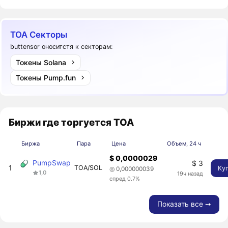
TOA Секторы
buttensor оноситстя к секторам:
Токены Solana
Токены Pump.fun
Биржи где торгуется TOA
Биржа
Пара
Цена
Объем, 24 ч
$ 0,0000029
PumpSwap
$ 3
1
TOA/SOL
Ку
◎ 0,000000039
1,0
19ч назад
спред 0.7%
Показать все ➙