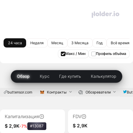
24 часа
Неделя
Месяц
3 Месяца
Год
Всё время
Макс / Мин
Профиль объёма
Обзор
Курс
Где купить
Калькулятор
buttensor.com
Контракты
Обозреватели
But
Капитализация
FDV
$ 2,9K
$ 2,9K
-7%
#13087