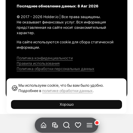
Последнее обновление данных: 8 Авг 2026
© 2017 - 2026 Holder.io | Все права защищены.
Не оказывает финансовых услуг. Вся информация
представленная на сайте носит ознакомительный
характер.
На сайте используются cookie для сбора статической
информации.
Политика конфиденциальности
Правила использования
Политика обработки персональных данных
Продукты
Мы используем cookie, что бы вам было удобно.
🍪
Ethereum GAS Tracker
Подробнее в
политике обработки данных
.
Хорошо