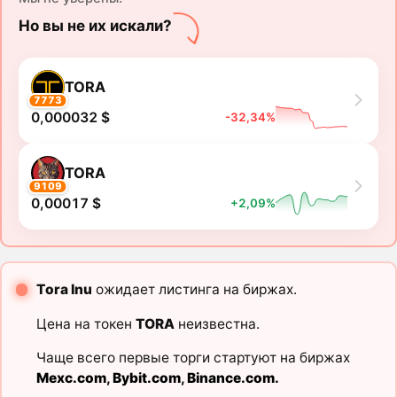
Но вы не их искали?
TORA
7773
0,000032 $
-32,34%
TORA
9109
0,00017 $
+2,09%
Tora Inu
ожидает листинга на биржах.
Цена на токен
TORA
неизвестна.
Чаще всего первые торги стартуют на биржах
Mexc.com
,
Bybit.com
,
Binance.com
.