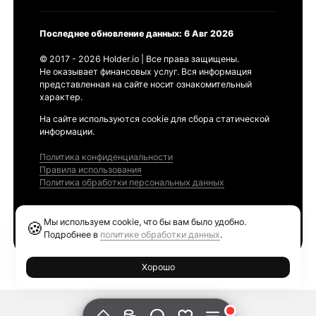
Последнее обновление данных: 6 Авг 2026
© 2017 - 2026 Holder.io | Все права защищены.
Не оказывает финансовых услуг. Вся информация
представленная на сайте носит ознакомительный
характер.
На сайте используются cookie для сбора статической
информации.
Политика конфиденциальности
Правила использования
Политика обработки персональных данных
Продукты
Мы используем cookie, что бы вам было удобно.
🍪
Ethereum GAS Tracker
Подробнее в
политике обработки данных
.
Хорошо