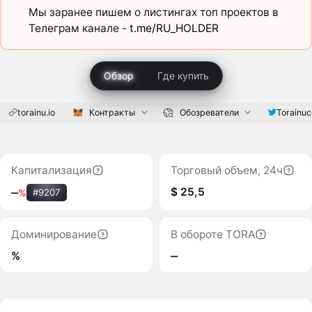
Мы заранее пишем о листингах топ проектов в
Телеграм канале -
t.me/RU_HOLDER
Обзор
Где купить
torainu.io
Контракты
Обозреватели
Torainuc
Капитализация
Торговый объем, 24ч
$ 25,5
‒
%
#9207
Доминирование
В обороте TORA
%
‒