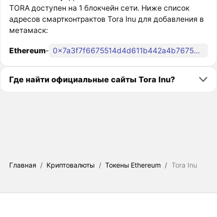
TORA доступен на 1 блокчейн сети. Ниже список
адресов смартконтрактов Tora Inu для добавления в
метамаск:
Ethereum
-
0x7a3f7f6675514d4d611b442a4b76752f6ab77670
Где найти официальные сайты Tora Inu?
Главная
/
Криптовалюты
/
Токены Ethereum
/
Tora Inu