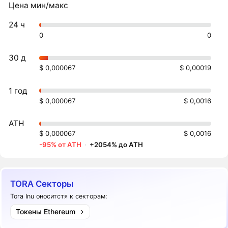
Цена мин/макс
24 ч
0
0
30 д
$ 0,000067
$ 0,00019
1 год
$ 0,000067
$ 0,0016
ATH
$ 0,000067
$ 0,0016
-95% от ATH
·
+2054% до ATH
TORA Секторы
Tora Inu оноситстя к секторам:
Токены Ethereum