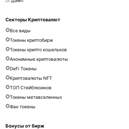
📉 Дамп
Секторы Криптовалют
Все виды
Токены криптобирж
Токены крипто кошельков
Анонимные криптовалюты
DeFi Токены
Криптовалюты NFT
ТОП Стейблкоинов
Токены метавселенных
Фан токены
Бонусы от бирж