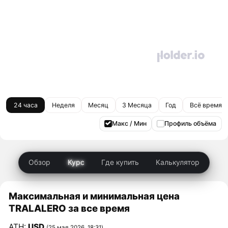
24 часа
Неделя
Месяц
3 Месяца
Год
Всё время
Макс / Мин
Профиль объёма
Обзор
Курс
Где купить
Калькулятор
Максимальная и минимальная цена
TRALALERO за все время
ATH:
USD
(25 мая 2026, 18:31)