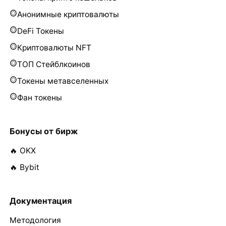
Анонимные криптовалюты
DeFi Токены
Криптовалюты NFT
ТОП Стейблкоинов
Токены метавселенных
Фан токены
Бонусы от бирж
🔥 OKX
🔥 Bybit
Документация
Методология