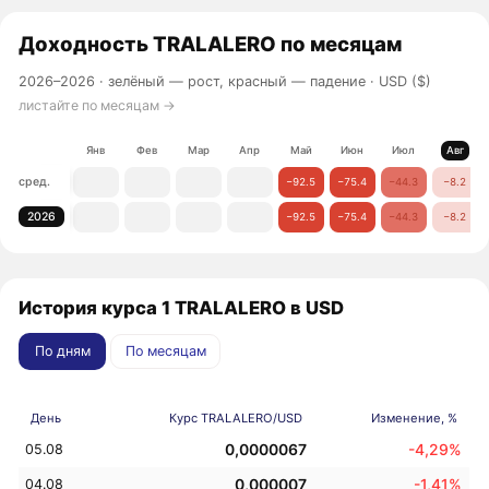
Доходность
TRALALERO
по месяцам
2026–2026 ·
зелёный — рост, красный — падение
· USD ($)
листайте по месяцам →
Янв
Фев
Мар
Апр
Май
Июн
Июл
Авг
сред.
−92.5
−75.4
−44.3
−8.2
2026
−92.5
−75.4
−44.3
−8.2
История курса 1 TRALALERO в USD
По дням
По месяцам
День
Курс TRALALERO/USD
Изменение, %
0,0000067
-4,29%
05.08
0,000007
-1,41%
04.08