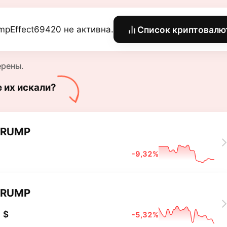
mpEffect69420 не активна.
Список криптовалю
ерены.
е их искали?
TRUMP
-9,32%
TRUMP
 $
-5,32%