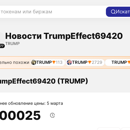
 токенам или биржам
Искат
Новости TrumpEffect69420
TRUMP
77
ельно похожи
TRUMP
113
TRUMP
2729
TRUMP
umpEffect69420 (TRUMP)
нее обновление цены: 5 марта
,00025