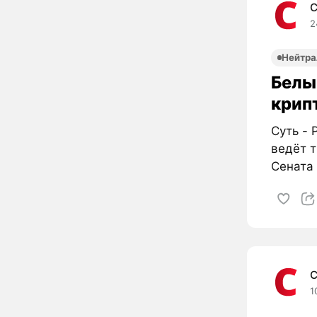
C
2
Нейтра
Белы
крип
Суть - P
ведёт 
Сената 
C
1