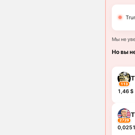
Tru
Мы не ув
Но вы н
113
1,46 $
2729
0,0251