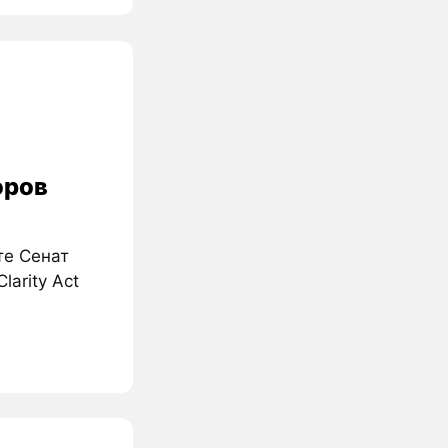
оров
те Сенат
larity Act