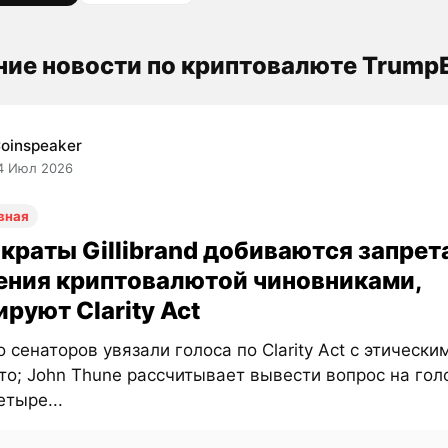
ие новости по криптовалюте Trump
oinspeaker
4 Июл 2026
вная
краты Gillibrand добиваются запрет
ения криптовалютой чиновниками,
руют Clarity Act
 сенаторов увязали голоса по Clarity Act с этическ
то; John Thune рассчитывает вывести вопрос на гол
тыре...