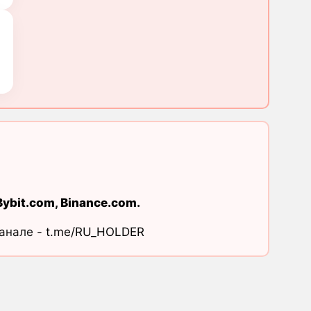
Bybit.com
,
Binance.com
.
канале -
t.me/RU_HOLDER