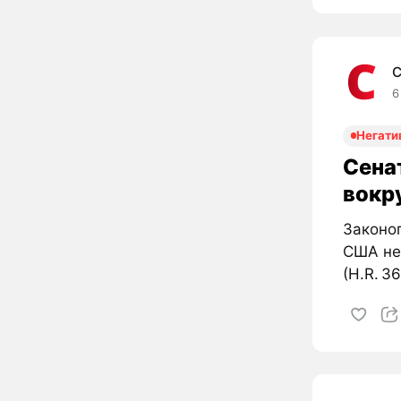
C
6
Негати
Сена
вокр
Законо
США не 
(H.R. 36