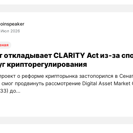
oinspeaker
 Июл 2026
вная
т откладывает CLARITY Act из‑за сп
уг крипторегулирования
проект о реформе крипторынка застопорился в Сена
смог продвинуть рассмотрение Digital Asset Market C
33) до...