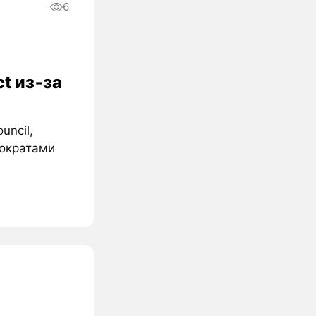
6
t из‑за
uncil,
мократами