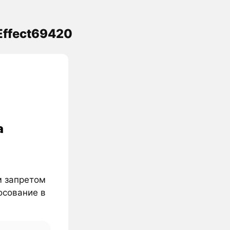
Effect69420
а
им запретом
осование в