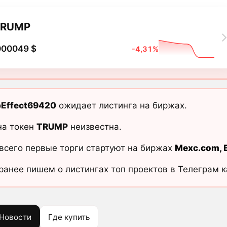
TRUMP
000049 $
-4,31%
Effect69420
ожидает листинга на биржах.
на токен
TRUMP
неизвестна.
всего первые торги стартуют на биржах
Mexc.com
,
ранее пишем о листингах топ проектов в Телеграм 
Новости
Где купить