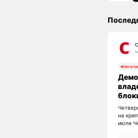
Последн
C
1
Негати
Демо
влад
блоки
Четверо
на крип
июле Че