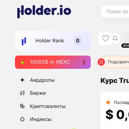
Поиск по
Holder Rank
#94
10000$ от MEXC
Подозрит
Курс Tr
Аирдропы
Биржи
Послед
Криптовалюты
$ 0
Индексы