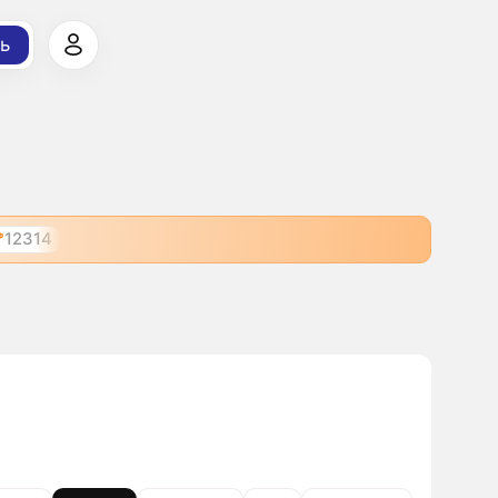
ь
12314