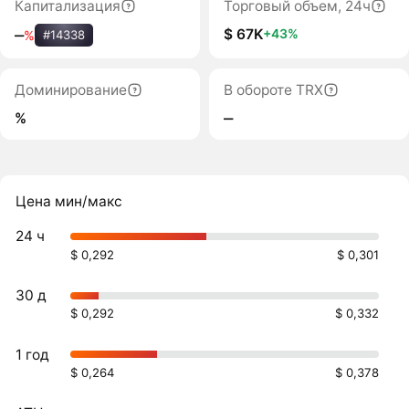
Капитализация
Торговый объем, 24ч
$ 67K
+43%
‒
%
#14338
Доминирование
В обороте TRX
%
‒
Цена мин/макс
24 ч
$ 0,292
$ 0,301
30 д
$ 0,292
$ 0,332
1 год
$ 0,264
$ 0,378