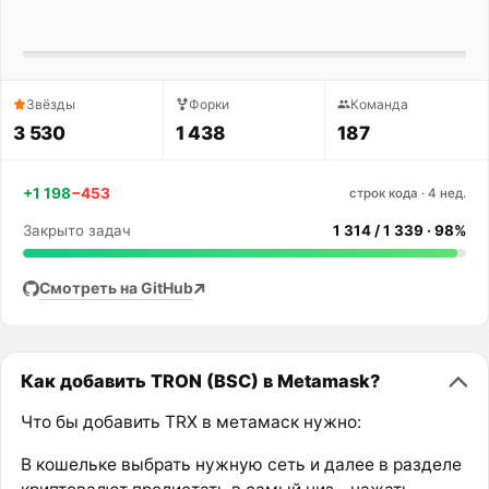
Звёзды
Форки
Команда
3 530
1 438
187
+1 198
−453
строк кода · 4 нед.
Закрыто задач
1 314 / 1 339 · 98%
Смотреть на GitHub
Как добавить TRON (BSC) в Metamask?
Что бы добавить TRX в метамаск нужно:
В кошельке выбрать нужную сеть и далее в разделе