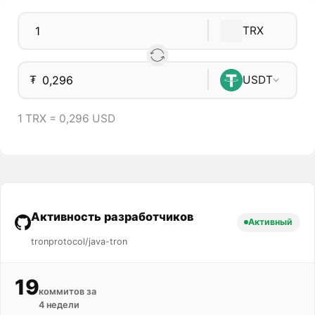
TRX
₮
USDT
1 TRX = 0,296 USD
Активность разработчиков
Активный
tronprotocol/java-tron
19
коммитов за
4 недели