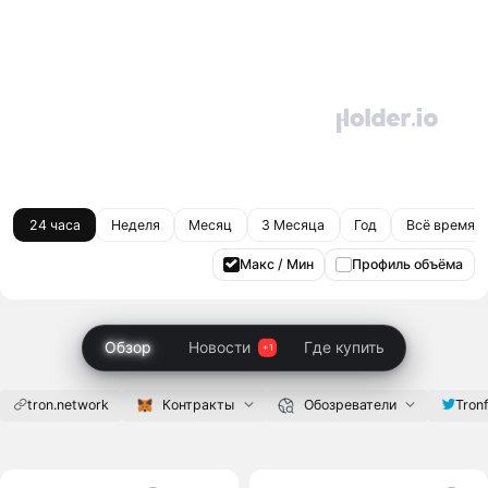
24 часа
Неделя
Месяц
3 Месяца
Год
Всё время
Макс / Мин
Профиль объёма
Обзор
Новости
Где купить
tron.network
Контракты
Обозреватели
Tron