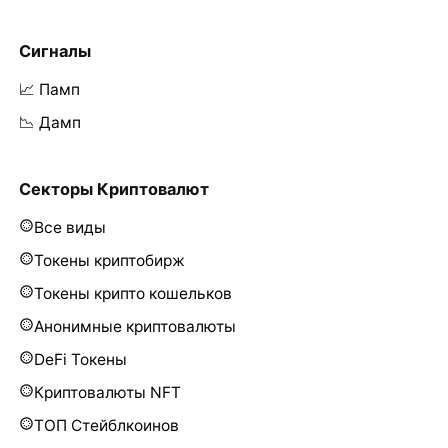
Сигналы
📈 Памп
📉 Дамп
Секторы Криптовалют
Все виды
Токены криптобирж
Токены крипто кошельков
Анонимные криптовалюты
DeFi Токены
Криптовалюты NFT
ТОП Стейблкоинов