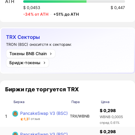
ATH
$ 0,0453
$ 0,447
-34% от ATH
·
+51% до ATH
TRX Секторы
TRON (BSC) оноситстя к секторам:
Токены BNB Chain
Бридж‑токены
Биржи где торгуется TRX
Биржа
Пара
Цена
$ 0,298
PancakeSwap V3 (BSC)
1
TRX/WBNB
WBNB 0,0005
1,3
1 отзыв
спред 0.61%
$ 0,298
PancakeSwap V3 (BSC)