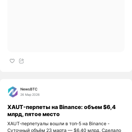
NewsBTC
26 Мар 2026
XAUT-перпеты на Binance: объем $6,4
млрд, пятое место
XAUT‑перпетуалы вошли в топ‑5 на Binance -
Суточный объём 23 марта — $6,40 млрд. Сделало