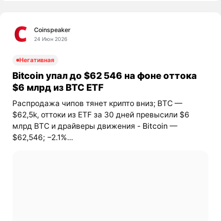
Coinspeaker
24 Июн 2026
Негативная
Bitcoin упал до $62 546 на фоне оттока
$6 млрд из BTC ETF
Распродажа чипов тянет крипто вниз; BTC —
$62,5k, оттоки из ETF за 30 дней превысили $6
млрд BTC и драйверы движения -
Bitcoin
—
$62,546; −2.1%...