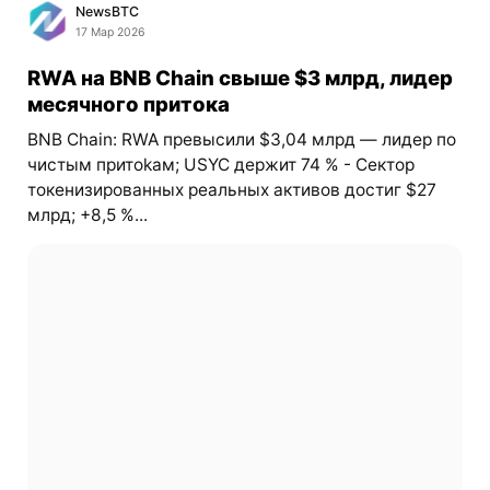
NewsBTC
17 Мар 2026
RWA на BNB Chain свыше $3 млрд, лидер
месячного притока
BNB Chain: RWA превысили $3,04 млрд — лидер по
чистым притokам; USYC держит 74 % - Сектор
токенизированных реальных активов достиг $27
млрд; +8,5 %...