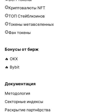
Криптовалюты NFT
ТОП Стейблкоинов
Токены метавселенных
Фан токены
Бонусы от бирж
🔥 OKX
🔥 Bybit
Документация
Методология
Секторные индексы
Раскрытие партнёрства