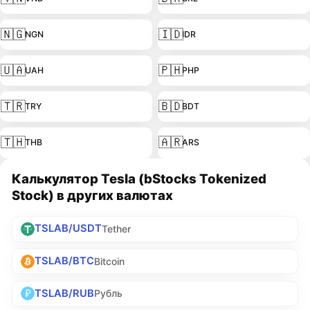
🇳🇬
🇮🇩
NGN
IDR
🇺🇦
🇵🇭
UAH
PHP
🇹🇷
🇧🇩
TRY
BDT
🇹🇭
🇦🇷
THB
ARS
Калькулятор Tesla (bStocks Tokenized
Stock) в других валютах
TSLAB/USDT
Tether
TSLAB/BTC
Bitcoin
TSLAB/RUB
Рубль