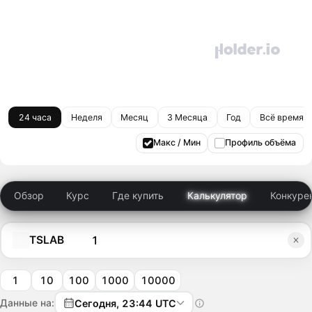
24 часа
Неделя
Месяц
3 Месяца
Год
Всё время
Макс / Мин
Профиль объёма
Обзор
Курс
Где купить
Калькулятор
Конкуре
TSLAB
1
10
100
1000
10000
Данные на:
Сегодня, 23:44 UTC