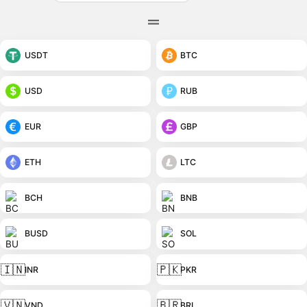
USDT
BTC
USD
RUB
EUR
GBP
ETH
LTC
BCH
BNB
BUSD
SOL
🇮🇳
🇵🇰
INR
PKR
🇻🇳
🇧🇷
VND
BRL