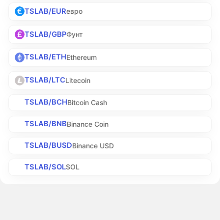
TSLAB/EUR
евро
TSLAB/GBP
Фунт
TSLAB/ETH
Ethereum
TSLAB/LTC
Litecoin
TSLAB/BCH
Bitcoin Cash
TSLAB/BNB
Binance Coin
TSLAB/BUSD
Binance USD
TSLAB/SOL
SOL