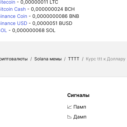
itecoin
- 0,00000011 LTC
itcoin Cash
- 0,000000024 BCH
inance Coin
- 0,0000000086 BNB
Binance USD
- 0,0000051 BUSD
SOL
- 0,000000068 SOL
риптовалюты
/
Solana мемы
/
TTTT
/
Курс ttt к Доллару
Сигналы
📈 Памп
📉 Дамп