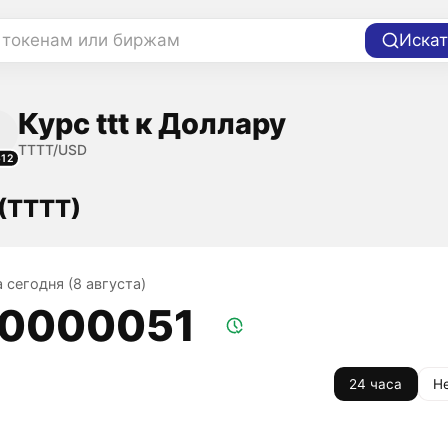
 токенам или биржам
Искат
Курс ttt к Доллару
TTTT/USD
612
 (TTTT)
на сегодня (8 августа)
,0000051
24 часа
Н