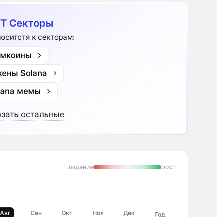
T Секторы
оноситстя к секторам:
мкоины
кены Solana
lana мемы
зать остальные
падение
рост
Авг
Сен
Окт
Ноя
Дек
Год