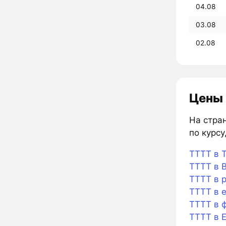
04.08
03.08
02.08
Цены 
На стран
по курсу
TTTT в T
TTTT в B
TTTT в 
TTTT в 
TTTT в 
TTTT в 