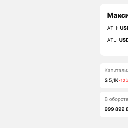
Макси
ATH:
US
ATL:
US
Капитали
$ 5,1K
-12
В оборот
999 899 