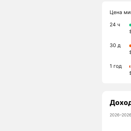
Цена ми
24 ч
30 д
1 год
Дохо
2026–2026