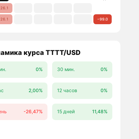
26.1
26.1
−99.0
амика курса TTTT/USD
ин.
0%
30 мин.
0%
ас
2,00%
12 часов
0%
ень
-26,47%
15 дней
11,48%