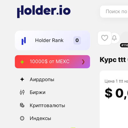
Поиск по
Holder Rank
#11
Курс ttt
10000$ от MEXC
Аирдропы
Цена 1 ttt 
$ 0
Биржи
Криптовалюты
Индексы