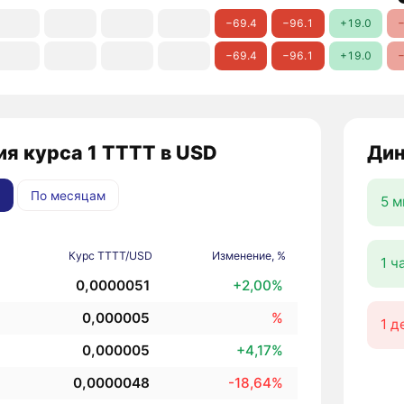
−69.4
−96.1
+19.0
−
−69.4
−96.1
+19.0
−
я курса 1 TTTT в USD
Дин
По месяцам
5 м
Курс TTTT/USD
Изменение, %
1 ч
0,0000051
+2,00%
0,000005
%
1 д
0,000005
+4,17%
0,0000048
-18,64%