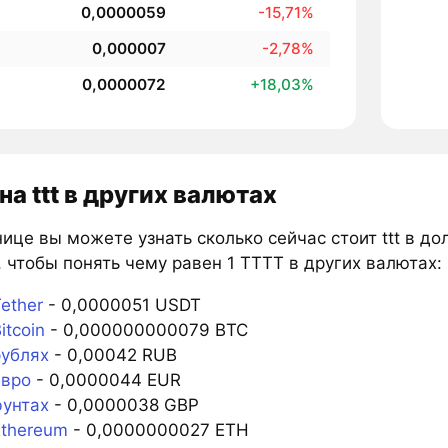
0,0000059
-15,71%
0,000007
-2,78%
0,0000072
+18,03%
на ttt в других валютах
ице вы можете узнать сколько сейчас стоит ttt в до
, чтобы понять чему равен 1 TTTT в других валютах:
ether
- 0,0000051 USDT
itcoin
- 0,000000000079 BTC
рублях
- 0,00042 RUB
евро
- 0,0000044 EUR
фунтах
- 0,0000038 GBP
Ethereum
- 0,0000000027 ETH