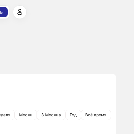
ь
еделя
Месяц
3 Месяца
Год
Всё время