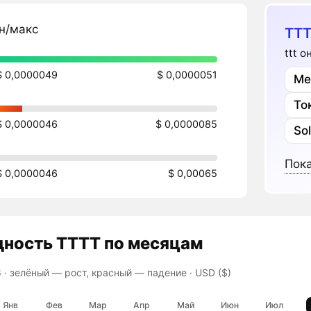
н/макс
TTT
ttt 
$ 0,0000049
$ 0,0000051
Ме
То
$ 0,0000046
$ 0,0000085
So
Пока
$ 0,0000046
$ 0,00065
дность
TTTT
по месяцам
 ·
зелёный — рост, красный — падение
· USD ($)
Янв
Фев
Мар
Апр
Май
Июн
Июл