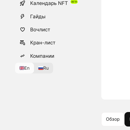
Календарь NFT
Гайды
Вочлист
Кран-лист
Компании
En
Ru
Обзор