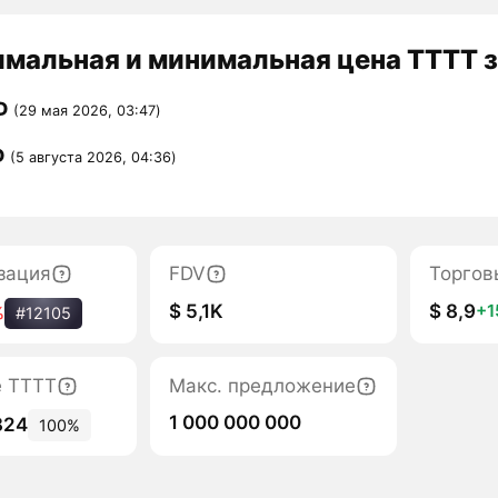
мальная и минимальная цена TTTT з
D
(29 мая 2026, 03:47)
D
(5 августа 2026, 04:36)
зация
FDV
Торгов
$ 5,1K
$ 8,9
+
%
#12105
е TTTT
Макс. предложение
1 000 000 000
824
100%