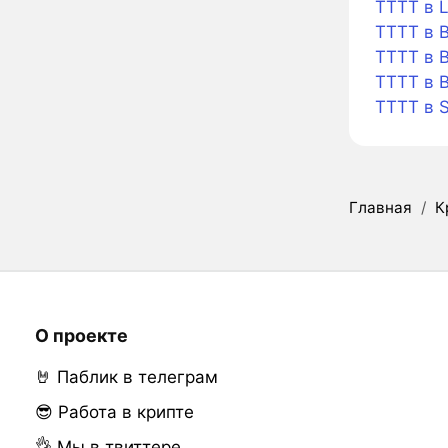
TTTT в L
TTTT в B
TTTT в B
TTTT в 
TTTT в 
Главная
/
К
О проекте
🤘 Паблик в телеграм
😎 Работа в крипте
👌 Мы в твиттере