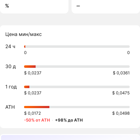
%
‒
Цена мин/макс
24 ч
0
0
30 д
$ 0,0237
$ 0,0361
1 год
$ 0,0237
$ 0,0475
ATH
$ 0,0172
$ 0,0498
-50% от ATH
·
+98% до ATH