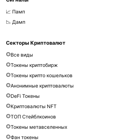
📈 Памп
📉 Дамп
Секторы Криптовалют
Все виды
Токены криптобирж
Токены крипто кошельков
Анонимные криптовалюты
DeFi Токены
Криптовалюты NFT
ТОП Стейблкоинов
Токены метавселенных
Фан токены