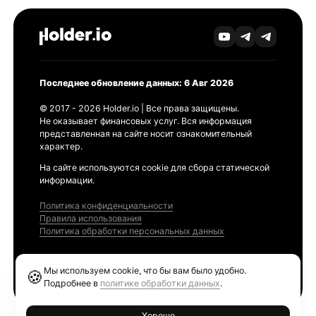
Последнее обновление данных: 6 Авг 2026
© 2017 - 2026 Holder.io | Все права защищены.
Не оказывает финансовых услуг. Вся информация
представленная на сайте носит ознакомительный
характер.
На сайте используются cookie для сбора статической
информации.
Политика конфиденциальности
Правила использования
Политика обработки персональных данных
Продукты
Мы используем cookie, что бы вам было удобно.
🍪
Ethereum GAS Tracker
Подробнее в
политике обработки данных
.
Хорошо