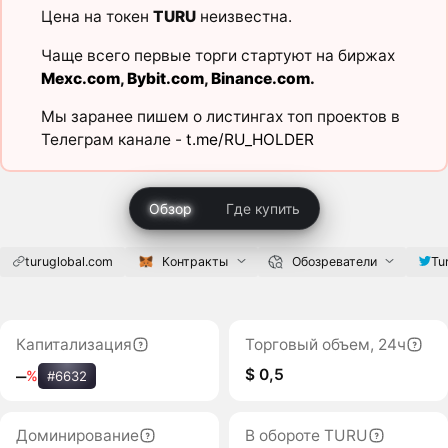
Цена на токен
TURU
неизвестна.
Чаще всего первые торги стартуют на биржах
Mexc.com
,
Bybit.com
,
Binance.com
.
Мы заранее пишем о листингах топ проектов в
Телеграм канале -
t.me/RU_HOLDER
Обзор
Где купить
turuglobal.com
Контракты
Обозреватели
Tu
Капитализация
Торговый объем, 24ч
$ 0,5
‒
%
#6632
Доминирование
В обороте TURU