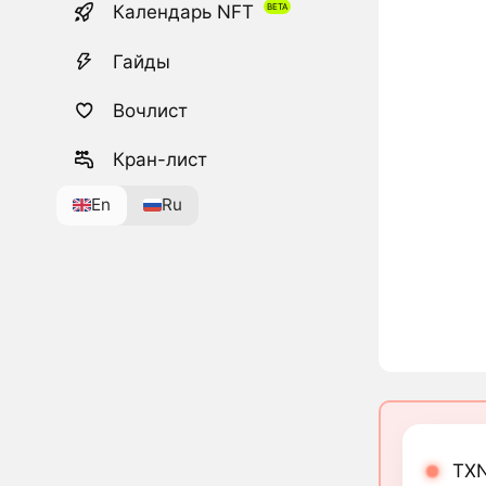
Календарь NFT
Гайды
Вочлист
Кран-лист
En
Ru
TXN