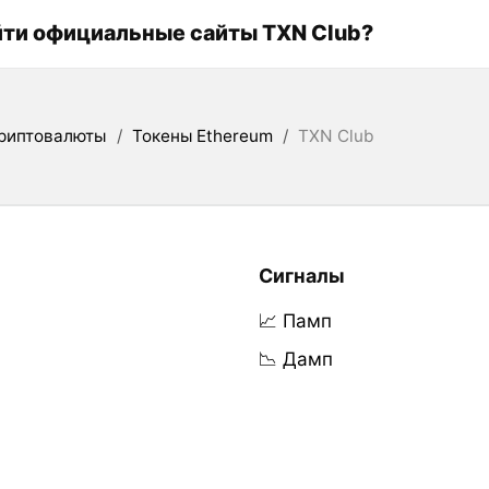
йти официальные сайты TXN Club?
риптовалюты
/
Токены Ethereum
/
TXN Club
Сигналы
📈 Памп
📉 Дамп