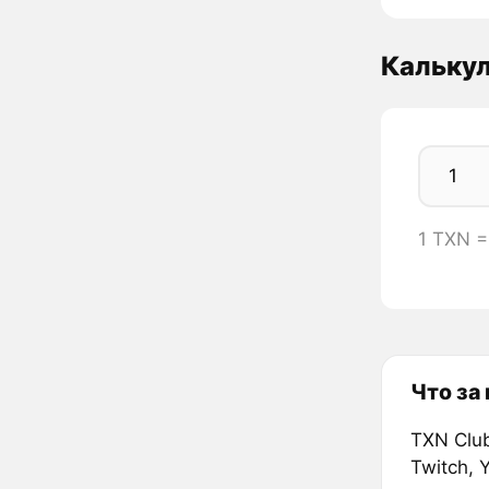
Кальку
1 TXN 
Что за
TXN Clu
Twitch, 