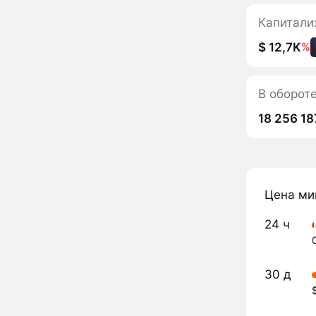
Капитали
$ 12,7K
%
В оборот
18 256 18
Цена ми
24 ч
30 д