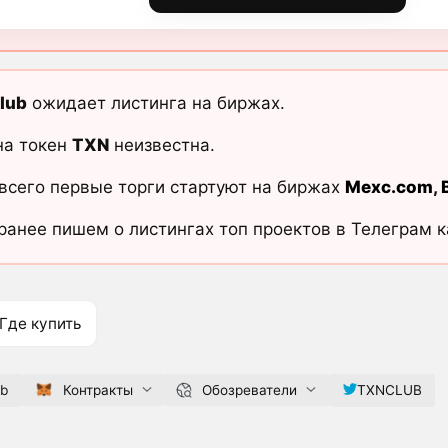
lub
ожидает листинга на биржах.
на токен
TXN
неизвестна.
всего первые торги стартуют на биржах
Mexc.com
,
ранее пишем о листингах топ проектов в Телеграм 
Где купить
ub
Контракты
Обозреватели
TXNCLUB