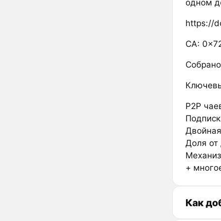
одном д
https://d
CA: 0x
Собрано
Ключевы
P2P чае
Подписк
Двойная
Доля от
Механиз
+ многое
Как до