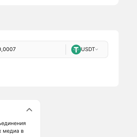
USDT
ъединения
ых медиа в