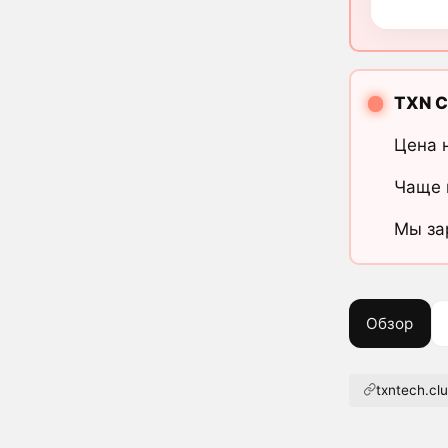
TXN C
Цена 
Чаще 
Мы за
Обзор
txntech.cl