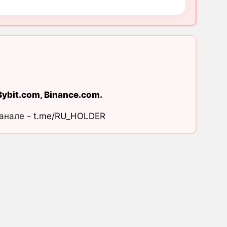
Bybit.com
,
Binance.com
.
канале -
t.me/RU_HOLDER