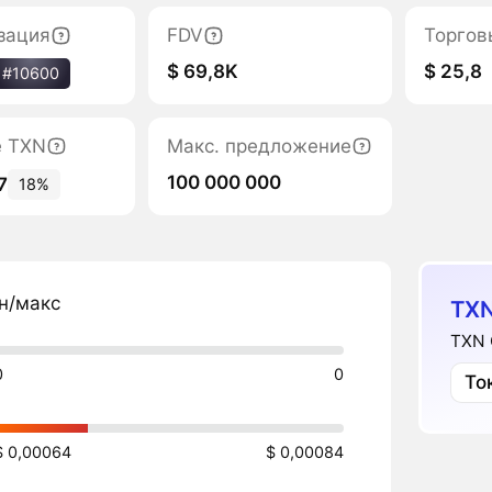
зация
FDV
Торгов
$ 69,8K
$ 25,8
#10600
е TXN
Макс. предложение
100 000 000
7
18%
н/макс
TXN
TXN 
0
0
То
$ 0,00064
$ 0,00084