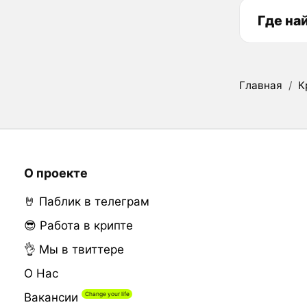
Где на
Главная
/
К
О проекте
🤘 Паблик в телеграм
😎 Работа в крипте
👌 Мы в твиттере
О Нас
Вакансии