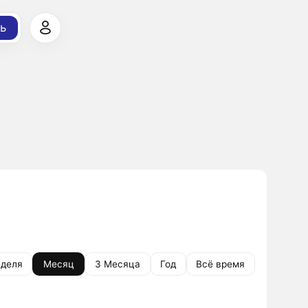
ь
деля
Месяц
3 Месяца
Год
Всё время