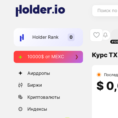
Поиск по
Holder Rank
#10
Курс TX
10000$ от MEXC
Аирдропы
Послед
$ 0
Биржи
Криптовалюты
Индексы