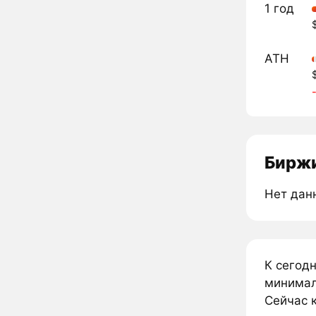
1 год
ATH
Биржи
Нет дан
К сегод
минимал
Сейчас к