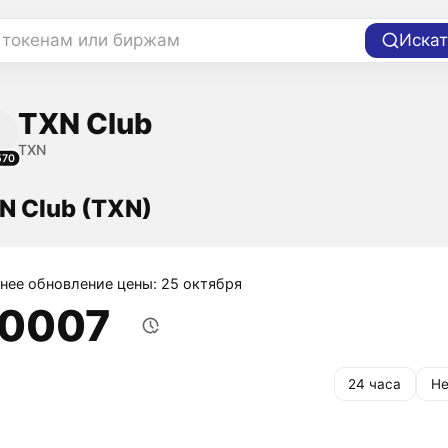
 токенам или биржам
Искат
TXN Club
TXN
570
N Club (TXN)
нее обновление цены: 25 октября
,0007
24 часа
Не