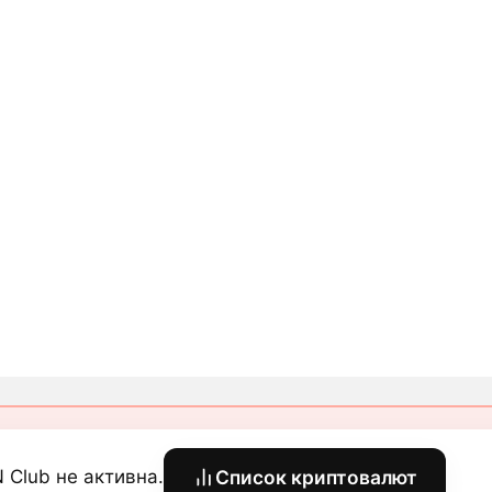
 Club не активна.
Список криптовалют