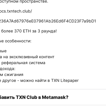
оступном пространстве.
ocs.txntech.club/
7236A7Ad67976eE07961Ab26Ed6F4CD23F7a9bD1
 более 370 ETH за 3 раунда!
е особенности:
вые
а на эксклюзивный контент
 реферальная система
 дохода:
м сжигания
 другое - можно найти в TXN Litepaper
бавить TXN Club в Metamask?