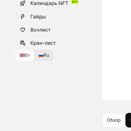
Календарь NFT
Гайды
Вочлист
Кран-лист
En
Ru
Обзор