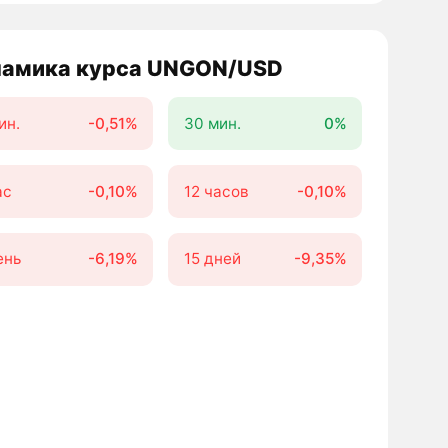
амика курса UNGON/USD
ин.
-0,51%
30 мин.
0%
ас
-0,10%
12 часов
-0,10%
ень
-6,19%
15 дней
-9,35%