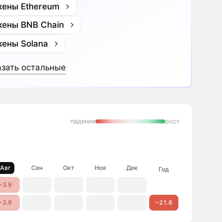
кены Ethereum
кены BNB Chain
кены Solana
зать остальные
падение
рост
Авг
Сен
Окт
Ноя
Дек
Год
−3.9
−3.9
−21.6