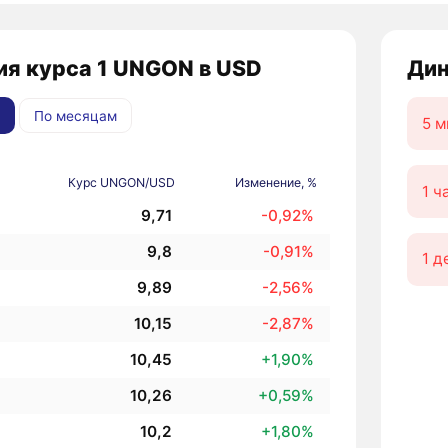
ия курса 1 UNGON в USD
Дин
По месяцам
5 м
Курс UNGON/USD
Изменение, %
1 ч
9,71
-0,92%
9,8
-0,91%
1 д
9,89
-2,56%
10,15
-2,87%
10,45
+1,90%
10,26
+0,59%
10,2
+1,80%