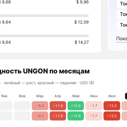
$ 9,68
$ 9,96
То
То
$ 9,64
$ 12,09
То
Пока
$ 9,64
$ 14,27
дность
UNGON
по месяцам
 ·
зелёный — рост, красный — падение
· USD ($)
Янв
Фев
Мар
Апр
Май
Июн
Июл
−6.2
−11.8
+15.6
−1.7
−13.2
−6.2
−11.8
+15.6
−1.7
−13.2