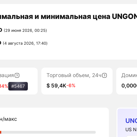
мальная и минимальная цена UNGON 
D
(29 июня 2026, 00:25)
D
(4 августа 2026, 17:40)
зация
Торговый объем, 24ч
Доми
$ 59,4K
0,00
-6%
14%
#5467
н/макс
UN
US N