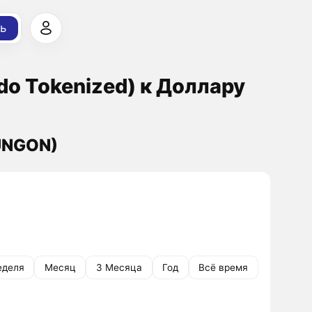
ь
do Tokenized) к Доллару
(UNGON)
еделя
Месяц
3 Месяца
Год
Всё время