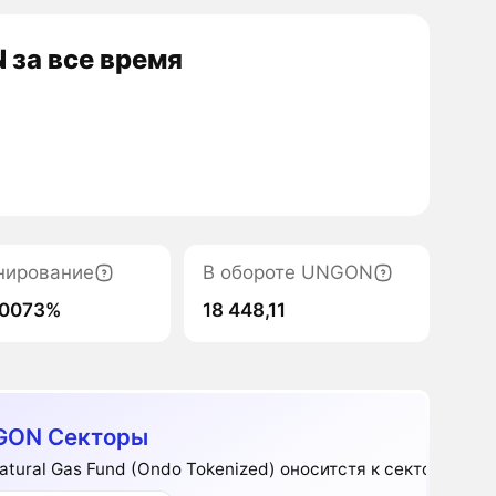
за все время
нирование
В обороте UNGON
00073%
18 448,11
GON Секторы
atural Gas Fund (Ondo Tokenized) оноситстя к секторам: