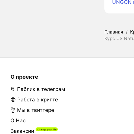
UNGON 
Главная
/
К
Курс US Natu
О проекте
🤘 Паблик в телеграм
😎 Работа в крипте
👌 Мы в твиттере
О Нас
Вакансии