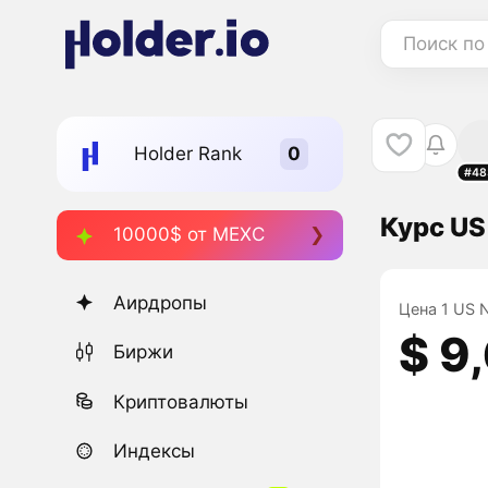
Поиск по
Holder Rank
#48
Курс US
10000$ от MEXC
Аирдропы
Цена 1 US N
$ 9
Биржи
Криптовалюты
Индексы