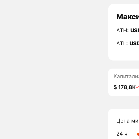
Макси
ATH:
US
ATL:
US
Капитали
$ 178,8K
-
Цена ми
24 ч