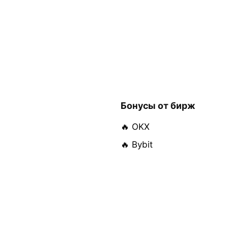
Бонусы от бирж
🔥 OKX
🔥 Bybit