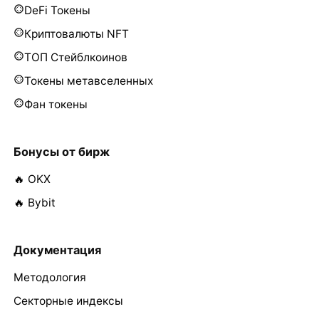
DeFi Токены
Криптовалюты NFT
ТОП Стейблкоинов
Токены метавселенных
Фан токены
Бонусы от бирж
🔥 OKX
🔥 Bybit
Документация
Методология
Секторные индексы