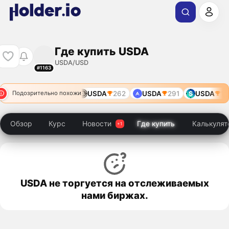
Где купить USDA
USDA/USD
#1163
USDA
262
USDA
291
USDA
13
Подозрительно похожи
Обзор
Курс
Новости
Где купить
Калькулят
USDA не торгуется на отслеживаемых
нами биржах.