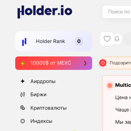
Поиск по
Holder Rank
10000$ от MEXC
Подозрит
Аирдропы
Multi
Биржи
Цена 
Криптовалюты
Чаще 
Индексы
Мы за