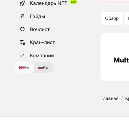
Календарь NFT
Гайды
Обзор
Вочлист
Кран-лист
Компании
Mult
En
Ru
Главная
/
К