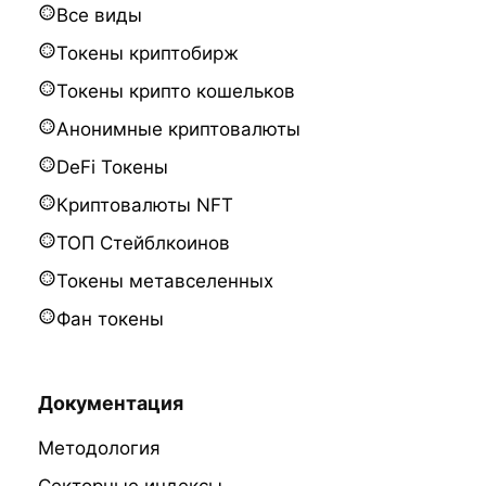
Все виды
Токены криптобирж
Токены крипто кошельков
Анонимные криптовалюты
DeFi Токены
Криптовалюты NFT
ТОП Стейблкоинов
Токены метавселенных
Фан токены
Документация
Методология
Секторные индексы