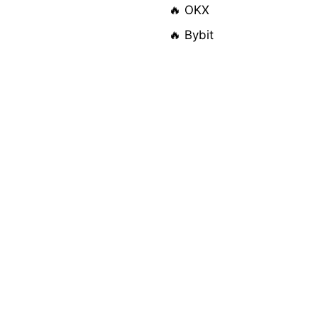
🔥 OKX
🔥 Bybit