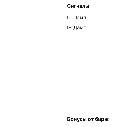
Сигналы
📈 Памп
📉 Дамп
Бонусы от бирж