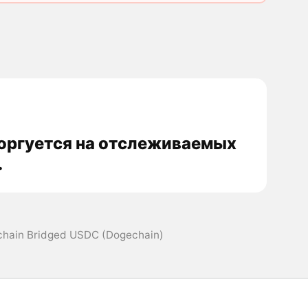
 торгуется на отслеживаемых
.
chain Bridged USDC (Dogechain)