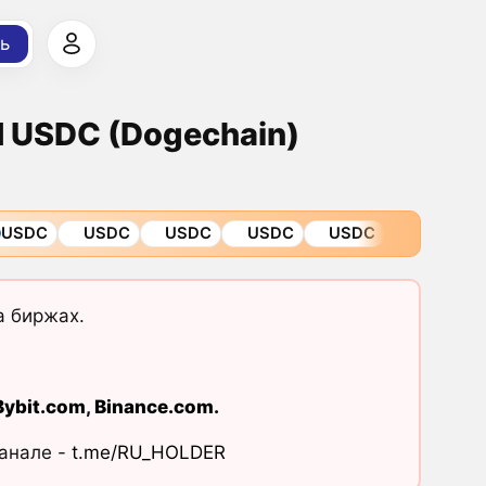
ь
ed USDC (Dogechain)
USDC
USDC
USDC
USDC
USDC
а биржах.
Bybit.com
,
Binance.com
.
канале -
t.me/RU_HOLDER