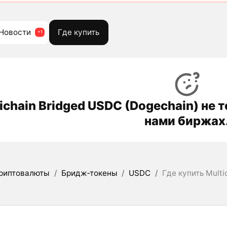
Новости
Где купить
ichain Bridged USDC (Dogechain) не
нами биржах
риптовалюты
/
Бридж‑токены
/
USDC
/
Где купить Multi