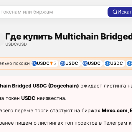
 токенам или биржам
Искат
Где купить Multichain Bridg
USDC/USD
ельно похожи
USDC
5
USDC
USDC
USDC
chain Bridged USDC (Dogechain)
ожидает листинга н
на токен
USDC
неизвестна.
всего первые торги стартуют на биржах
Mexc.com
,
ранее пишем о листингах топ проектов в Телеграм 