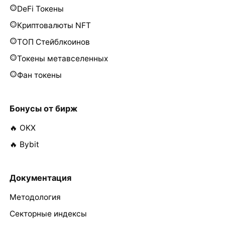
DeFi Токены
Криптовалюты NFT
ТОП Стейблкоинов
Токены метавселенных
Фан токены
Бонусы от бирж
🔥 OKX
🔥 Bybit
Документация
Методология
Секторные индексы