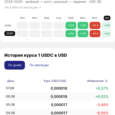
2026–2026 ·
зелёный — рост, красный — падение
· USD ($)
листайте по месяцам →
Янв
Фев
Мар
Апр
Май
Июн
Июл
Авг
сред.
+356
+183
−95.6
+4.8
2026
+356
+183
−95.6
+4.8
История курса 1 USDC в USD
По дням
По месяцам
День
Курс USDC/USD
Изменение, %
0,000018
+0,57%
07.08
0,000018
+6,02%
06.08
0,000017
-3,49%
05.08
0,000017
-8,99%
04.08