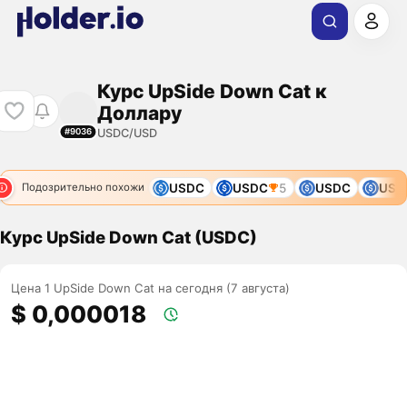
Курс UpSide Down Cat к
Доллару
USDC/USD
#9036
C
USDC
USDC
USDC
USDC
5
USDC
USDC
Подозрительно похожи
Курс UpSide Down Cat (USDC)
Цена 1 UpSide Down Cat на сегодня (7 августа)
$ 0,000018