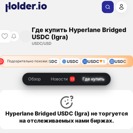
Где купить Hyperlane Bridged
USDC (Igra)
USDC/USD
USDC
USDC
USDC
USDC
USDC
5
USDC
Подозрительно похожи
Обзор
Новости
Где купить
Hyperlane Bridged USDC (Igra) не торгуется
на отслеживаемых нами биржах.