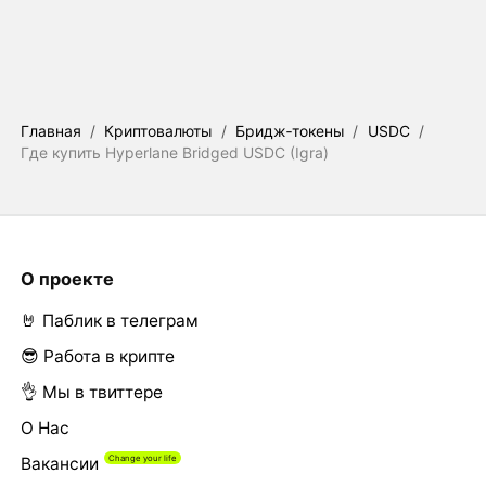
Главная
/
Криптовалюты
/
Бридж‑токены
/
USDC
/
Где купить Hyperlane Bridged USDC (Igra)
О проекте
🤘 Паблик в телеграм
😎 Работа в крипте
👌 Мы в твиттере
О Нас
Вакансии