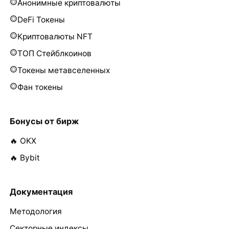
Анонимные криптовалюты
DeFi Токены
Криптовалюты NFT
ТОП Стейблкоинов
Токены метавселенных
Фан токены
Бонусы от бирж
🔥 OKX
🔥 Bybit
Документация
Методология
Секторные индексы