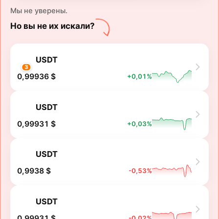
Мы не уверены.
Но вы не их искали?
USDT
3
0,99936 $
+0,01%
USDT
0,99931 $
+0,03%
USDT
0,9938 $
-0,53%
USDT
0,99931 $
-0,02%