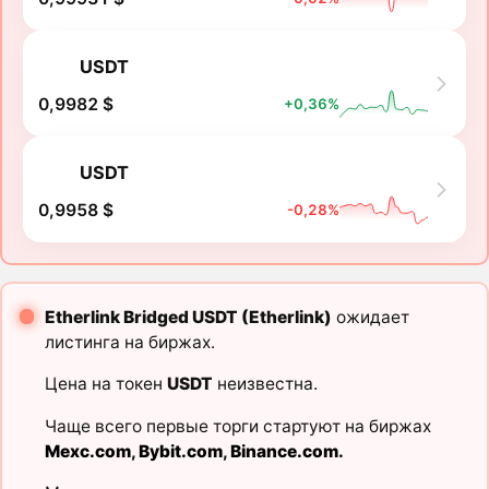
USDT
0,9982 $
+0,36%
USDT
0,9958 $
-0,28%
Etherlink Bridged USDT (Etherlink)
ожидает
листинга на биржах.
Цена на токен
USDT
неизвестна.
Чаще всего первые торги стартуют на биржах
Mexc.com
,
Bybit.com
,
Binance.com
.