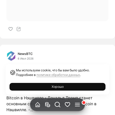
NewsBTC
6 Июл 2026
Бычья
Мы используем cookie, что бы вам было удобно.
🍪
Подробнее в
политике обработки данных
.
Трамп выступит на Bitcoin-конференции,
выведя крипту в центр кампании
Хорошо
Трамп выступит с ключевой речью на конференции
Bitcoin в Нэшвилле - Дональд Трамп станет
основным спикером на конференции Bitcoin в
Нэшвилле. -...