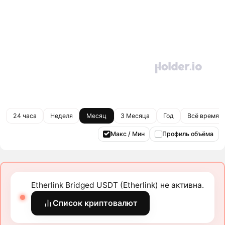
24 часа
Неделя
Месяц
3 Месяца
Год
Всё время
Макс / Мин
Профиль объёма
Etherlink Bridged USDT (Etherlink) не активна.
Список криптовалют