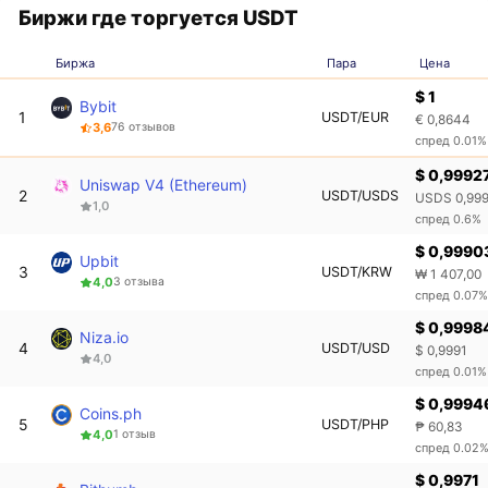
Биржи где торгуется USDT
Биржа
Пара
Цена
$ 1
Bybit
1
USDT/EUR
€ 0,8644
3,6
76 отзывов
спред 0.01%
$ 0,9992
Uniswap V4 (Ethereum)
2
USDT/USDS
USDS 0,99
1,0
спред 0.6%
$ 0,9990
Upbit
3
USDT/KRW
₩ 1 407,00
4,0
3 отзыва
спред 0.07%
$ 0,9998
Niza.io
4
USDT/USD
$ 0,9991
4,0
спред 0.01%
$ 0,9994
Coins.ph
5
USDT/PHP
₱ 60,83
4,0
1 отзыв
спред 0.02
$ 0,9971