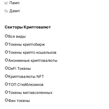
📈 Памп
📉 Дамп
Секторы Криптовалют
Все виды
Токены криптобирж
Токены крипто кошельков
Анонимные криптовалюты
DeFi Токены
Криптовалюты NFT
ТОП Стейблкоинов
Токены метавселенных
Фан токены