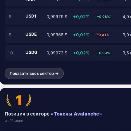
USD1
8
0,99979 $
+0,02%
4,0 
+0,08%
USDE
9
0,99968 $
+0,02%
3,9 
-0,01%
USDG
10
0,99973 $
+0,02%
3,5 
+0,03%
Показать весь сектор →
1
Позиция в секторе «
Токены Avalanche
»
из 91 монет