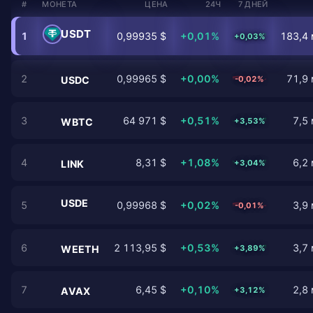
#
МОНЕТА
ЦЕНА
24Ч
7 ДНЕЙ
USDT
1
0,99935 $
+0,01%
183,4 
+0,03%
2
0,99965 $
+0,00%
71,9 
-0,02%
USDC
3
64 971 $
+0,51%
7,5 
+3,53%
WBTC
4
8,31 $
+1,08%
6,2 
+3,04%
LINK
USDE
5
0,99968 $
+0,02%
3,9 
-0,01%
6
2 113,95 $
+0,53%
3,7 
+3,89%
WEETH
7
6,45 $
+0,10%
2,8 
+3,12%
AVAX