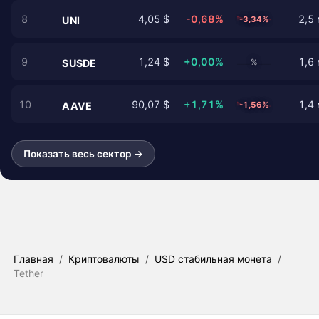
8
4,05 $
-0,68%
2,5 
-3,34%
UNI
9
1,24 $
+0,00%
1,6 
%
SUSDE
10
90,07 $
+1,71%
1,4 
-1,56%
AAVE
Показать весь сектор →
Главная
/
Криптовалюты
/
USD стабильная монета
/
Tether