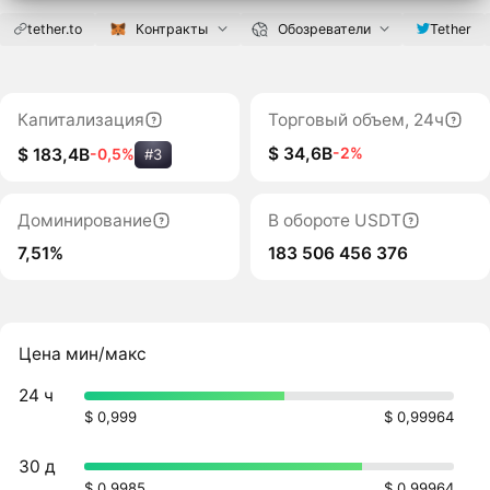
tether.to
Контракты
Обозреватели
Tether
Капитализация
Торговый объем, 24ч
$ 34,6B
-2%
$ 183,4B
-0,5%
#3
Доминирование
В обороте USDT
7,51%
183 506 456 376
Цена мин/макс
24 ч
$ 0,999
$ 0,99964
30 д
$ 0,9985
$ 0,99964