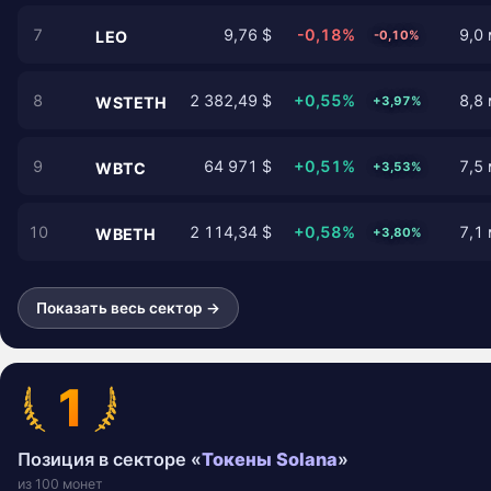
7
9,76 $
-0,18%
9,0 
-0,10%
LEO
8
2 382,49 $
+0,55%
8,8 
+3,97%
WSTETH
9
64 971 $
+0,51%
7,5 
+3,53%
WBTC
10
2 114,34 $
+0,58%
7,1 
+3,80%
WBETH
Показать весь сектор →
1
Позиция в секторе «
Токены Solana
»
из 100 монет