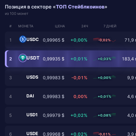
Позиция в секторе «
ТОП Стейблкоинов
»
из 100 монет
#
МОНЕТА
ЦЕНА
24Ч
7 ДНЕЙ
USDC
1
0,99965 $
+0,00%
71,9 
-0,02%
USDT
2
0,99935 $
+0,01%
183,4 
+0,03%
USDS
3
0,99983 $
-0,01%
9,9 
+0,00%
DAI
4
0,99983 $
0,00%
4,6 
+0,01%
USD1
5
0,99979 $
+0,02%
4,0 
+0,08%
USDE
6
0,99968 $
+0,02%
3,9 
-0,01%