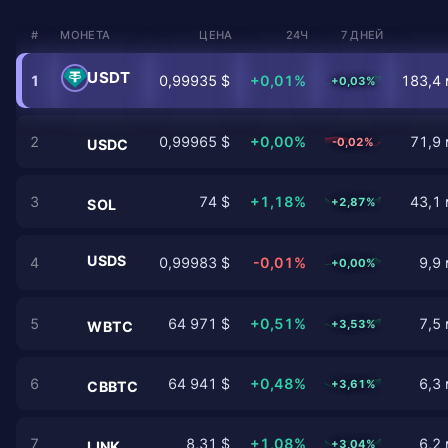
#
МОНЕТА
ЦЕНА
24Ч
7 ДНЕЙ
USDT
1
0,99935 $
+0,01%
183,4 
+0,03%
2
0,99965 $
+0,00%
71,9 
-0,02%
USDC
3
74 $
+1,18%
43,1 
+2,87%
SOL
USDS
4
0,99983 $
-0,01%
9,9 
+0,00%
5
64 971 $
+0,51%
7,5 
+3,53%
WBTC
6
64 941 $
+0,48%
6,3 
+3,61%
CBBTC
7
8,31 $
+1,08%
6,2 
+3,04%
LINK