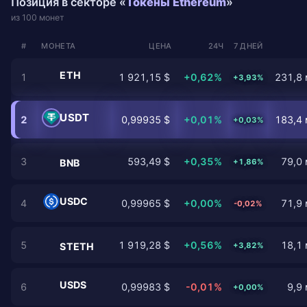
Позиция в секторе «
Токены Ethereum
»
из 100 монет
#
МОНЕТА
ЦЕНА
24Ч
7 ДНЕЙ
ETH
1
1 921,15 $
+0,62%
231,8 
+3,93%
USDT
2
0,99935 $
+0,01%
183,4 
+0,03%
3
593,49 $
+0,35%
79,0 
+1,86%
BNB
USDC
4
0,99965 $
+0,00%
71,9 
-0,02%
5
1 919,28 $
+0,56%
18,1 
+3,82%
STETH
USDS
6
0,99983 $
-0,01%
9,9 
+0,00%