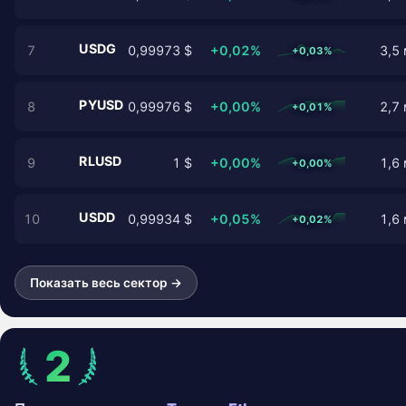
USDG
7
0,99973 $
+0,02%
3,5 
+0,03%
PYUSD
8
0,99976 $
+0,00%
2,7 
+0,01%
RLUSD
9
1 $
+0,00%
1,6 
+0,00%
USDD
10
0,99934 $
+0,05%
1,6 
+0,02%
Показать весь сектор →
2