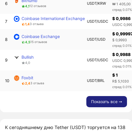
Bithumb
6
USDT/KRW
₩ 1 405,00
4,1
12 отзывов
спред 0.07%
Coinbase International Exchange
$ 0,9986
7
USDT/USDC
1,4
3 отзыва
USDC 0,99
$ 0,9999
Coinbase Exchange
8
USDT/USD
$ 0,9993
4,5
15 отзывов
спред 0.01%
$ 0,9988
Bullish
9
USDT/USDC
USDC 0,99
4,0
спред 0.01%
$ 1
Foxbit
10
USDT/BRL
R$ 5,1030
2,4
3 отзыва
спред 0.01%
Показать все ➙
К сегодняшнему дню Tether (USDT) торгуется на 138