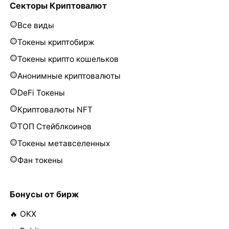
Секторы Криптовалют
Все виды
Токены криптобирж
Токены крипто кошельков
Анонимные криптовалюты
DeFi Токены
Криптовалюты NFT
ТОП Стейблкоинов
Токены метавселенных
Фан токены
Бонусы от бирж
🔥 OKX