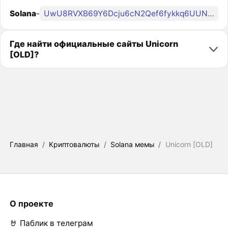
Solana
-
UwU8RVXB69Y6Dcju6cN2Qef6fykkq6UUNpB15rZku6Z
Где найти официальные сайты Unicorn
[OLD]?
Главная
/
Криптовалюты
/
Solana мемы
/
Unicorn [OLD]
О проекте
🤘 Паблик в телеграм