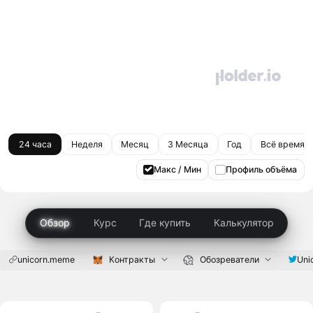
24 часа
Неделя
Месяц
3 Месяца
Год
Всё время
Макс / Мин
Профиль объёма
Обзор
Курс
Где купить
Калькулятор
unicorn.meme
Контракты
Обозреватели
Uni