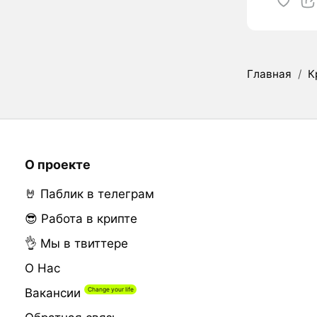
Главная
/
К
О проекте
🤘 Паблик в телеграм
😎 Работа в крипте
👌 Мы в твиттере
О Нас
Вакансии