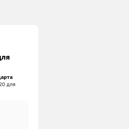
для
дарта
20 для