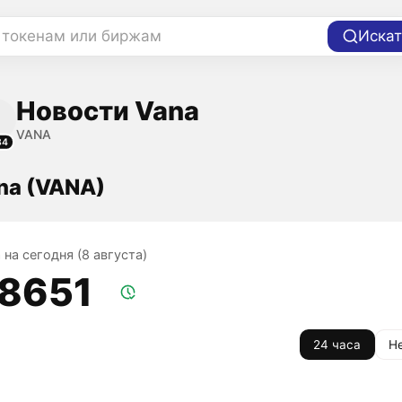
 токенам или биржам
Искат
Новости Vana
VANA
84
na (VANA)
 на сегодня (8 августа)
,8651
24 часа
Н