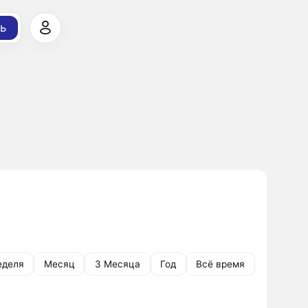
ь
еделя
Месяц
3 Месяца
Год
Всё время