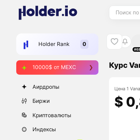
Поиск по
Holder Rank
#6
Курс Va
10000$ от MEXC
Аирдропы
Цена 1 Vana
$ 0
Биржи
Криптовалюты
Индексы