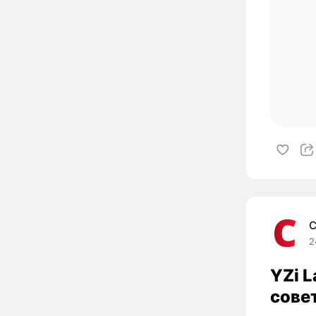
C
2
YZi L
сове