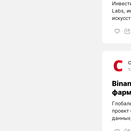
Инвести
Labs, и
искусст
C
1
Bina
фарм
Глобал
проект 
данных,