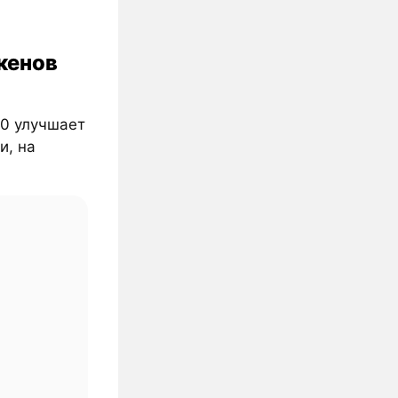
кенов
20 улучшает
и, на