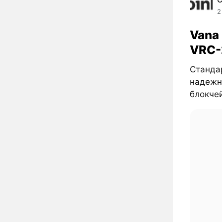
2
Vana
VRC-
Станда
надежн
блокчей