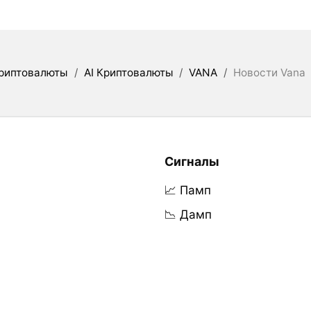
риптовалюты
/
AI Криптовалюты
/
VANA
/
Новости Vana
Сигналы
📈 Памп
📉 Дамп