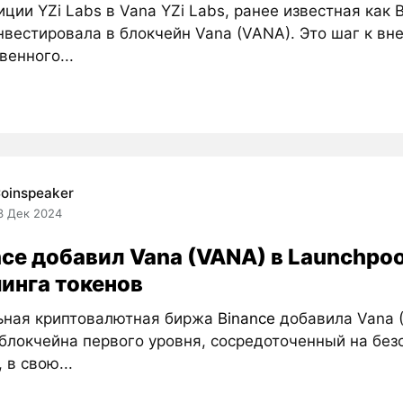
ции YZi Labs в Vana YZi Labs, ранее известная как 
нвестировала в блокчейн Vana (VANA). Это шаг к в
венного...
oinspeaker
3 Дек 2024
nce добавил Vana (VANA) в Launchpoo
инга токенов
ьная криптовалютная биржа
Binance
добавила Vana 
блокчейна первого уровня, сосредоточенный на без
 в свою...