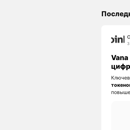
Последн
C
3
Vana
цифр
Ключев
токено
повышен