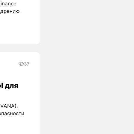
Binance
недрению
37
l для
(VANA),
опасности