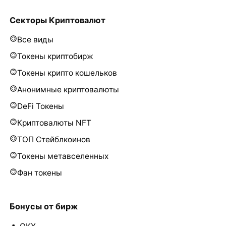
Секторы Криптовалют
Все виды
Токены криптобирж
Токены крипто кошельков
Анонимные криптовалюты
DeFi Токены
Криптовалюты NFT
ТОП Стейблкоинов
Токены метавселенных
Фан токены
Бонусы от бирж