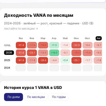
Доходность
VANA
по месяцам
2024–2026 ·
зелёный — рост, красный — падение
· USD ($)
листайте по месяцам →
Янв
Фев
Мар
Апр
Май
Июн
Июл
Авг
сред.
−31.4
−17.4
−19.8
+7.3
−1.4
−22.3
−8.6
−8.7
2026
−21.4
−23.1
−13.3
+19.0
−5.1
−19.4
−15.6
−9.5
2025
−41.4
−11.8
−26.4
−4.4
+2.4
−25.1
−1.7
−7.8
2024
История курса 1 VANA в USD
По дням
По месяцам
По годам