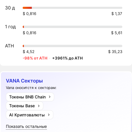
30 д
$ 0,816
$ 1,37
1 год
$ 0,816
$ 5,61
ATH
$ 4,52
$ 35,23
-98% от ATH
·
+3961% до ATH
VANA Секторы
Vana оноситстя к секторам:
Токены BNB Chain
Токены Base
AI Криптовалюты
Показать остальные