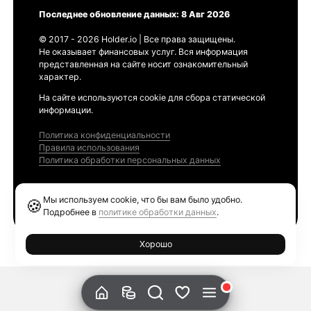
Последнее обновление данных: 8 Авг 2026
© 2017 - 2026 Holder.io | Все права защищены.
Не оказывает финансовых услуг. Вся информация
представленная на сайте носит ознакомительный
характер.
На сайте используются cookie для сбора статической
информации.
Политика конфиденциальности
Правила использования
Политика обработки персональных данных
Продукты
Мы используем cookie, что бы вам было удобно.
🍪
Ethereum GAS Tracker
Подробнее в
политике обработки данных
.
Хорошо