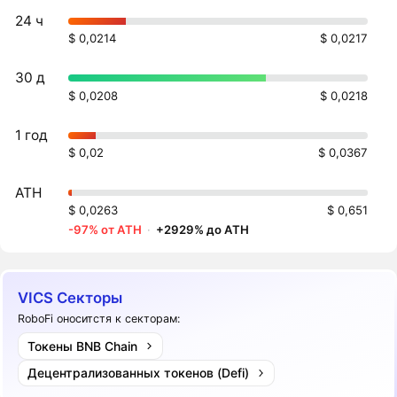
24 ч
$ 0,0214
$ 0,0217
30 д
$ 0,0208
$ 0,0218
1 год
$ 0,02
$ 0,0367
ATH
$ 0,0263
$ 0,651
-97% от ATH
·
+2929% до ATH
VICS Секторы
RoboFi оноситстя к секторам:
Токены BNB Chain
Децентрализованных токенов (Defi)