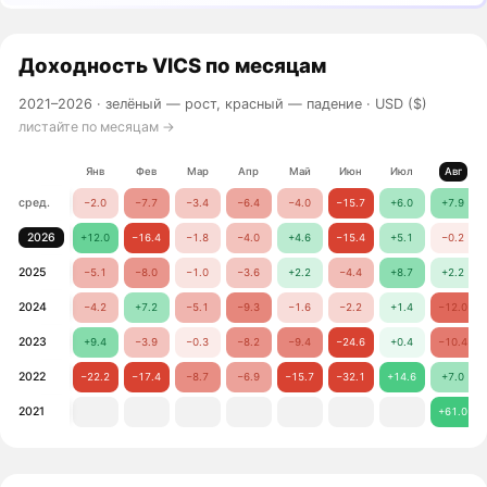
Доходность
VICS
по месяцам
2021–2026 ·
зелёный — рост, красный — падение
· USD ($)
листайте по месяцам →
Янв
Фев
Мар
Апр
Май
Июн
Июл
Авг
сред.
−2.0
−7.7
−3.4
−6.4
−4.0
−15.7
+6.0
+7.9
2026
+12.0
−16.4
−1.8
−4.0
+4.6
−15.4
+5.1
−0.2
2025
−5.1
−8.0
−1.0
−3.6
+2.2
−4.4
+8.7
+2.2
2024
−4.2
+7.2
−5.1
−9.3
−1.6
−2.2
+1.4
−12.0
2023
+9.4
−3.9
−0.3
−8.2
−9.4
−24.6
+0.4
−10.4
2022
−22.2
−17.4
−8.7
−6.9
−15.7
−32.1
+14.6
+7.0
2021
+61.0