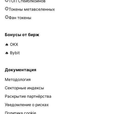
ТОП Стейблкоинов
Токены метавселенных
Фан токены
Бонусы от бирж
🔥 OKX
🔥 Bybit
Документация
Методология
Секторные индексы
Раскрытие партнёрства
Уведомление о рисках
Политика cookie