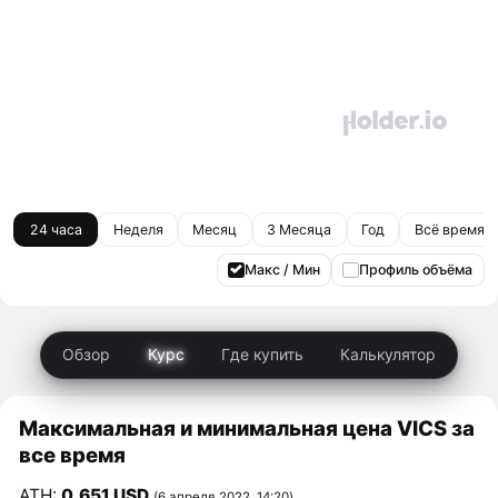
24 часа
Неделя
Месяц
3 Месяца
Год
Всё время
Макс / Мин
Профиль объёма
Обзор
Курс
Где купить
Калькулятор
Максимальная и минимальная цена VICS за
все время
ATH:
0,651 USD
(6 апреля 2022, 14:20)