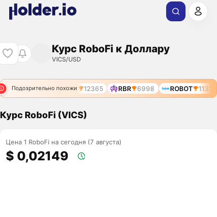
Курс RoboFi к Доллару
VICS/USD
ROBOT
11344
ROS
12365
RBR
6998
ROBOT
11329
Подозрительно похожи
Курс RoboFi (VICS)
Цена 1 RoboFi на сегодня (7 августа)
$ 0,02149