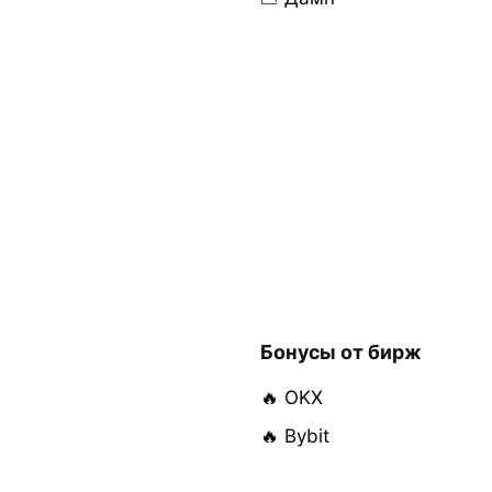
Бонусы от бирж
🔥 OKX
🔥 Bybit