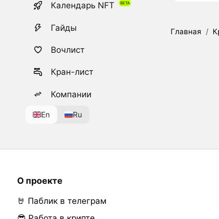
Календарь NFT
Гайды
Главная
/
К
Вочлист
Кран-лист
Компании
En
Ru
О проекте
🤘 Паблик в телеграм
😎 Работа в крипте