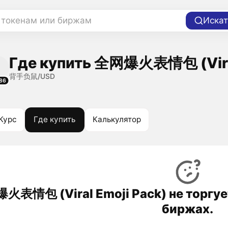
 токенам или биржам
Искат
Где купить 全网爆火表情包 (Viral
背手负鼠/USD
86
Курс
Где купить
Калькулятор
表情包 (Viral Emoji Pack) не торгуе
биржах.