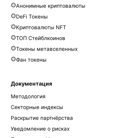
Анонимные криптовалюты
DeFi Токены
Криптовалюты NFT
ТОП Стейблкоинов
Токены метавселенных
Фан токены
Документация
Методология
Секторные индексы
Раскрытие партнёрства
Уведомление о рисках