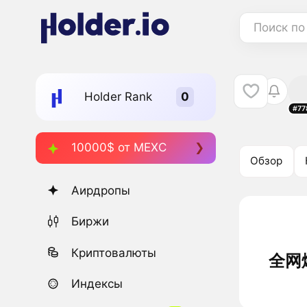
Поиск по
Holder Rank
#77
10000$ от MEXC
Обзор
Аирдропы
Биржи
Криптовалюты
全网爆火
Индексы