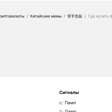
риптовалюты
/
Китайские мемы
/
背手负鼠
/
Где купить
Сигналы
📈 Памп
📉 Дамп