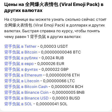
Цены на 全网爆火表情包 (Viral Emoji Pack) в
других валютах
На странице вы можете узнать сколько сейчас стоит
全网爆火表情包 (Viral Emoji Pack) в долларах и других
валютах. Быстрая справка по курсу, чтобы понять
чему равен 1 背手负鼠 в других валютах:
背手负鼠 в Tether
- 0,00003 USDT
背手负鼠 в Bitcoin
- 0,00000000046 BTC
背手负鼠 в рублях
- 0,0024 RUB
背手负鼠 в евро
- 0,000026 EUR
背手负鼠 в фунтах
- 0,000022 GBP
背手负鼠 в Ethereum
- 0,000000016 ETH
背手负鼠 в Litecoin
- 0,00000066 LTC
背手负鼠 в Bitcoin Cash
- 0,00000014 BCH
背手负鼠 в Binance Coin
- 0,00000005 BNB
背手负鼠 в Binance USD
- 0,00003 BUSD
背手负鼠 в SOL
- 0,00000041 SOL