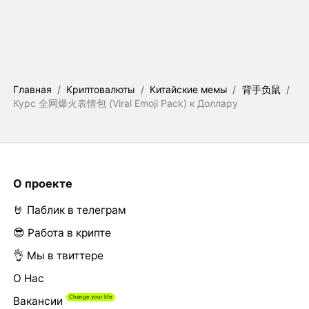
Главная
/
Криптовалюты
/
Китайские мемы
/
背手负鼠
/
Курс 全网爆火表情包 (Viral Emoji Pack) к Доллару
О проекте
🤘 Паблик в телеграм
😎 Работа в крипте
👌 Мы в твиттере
О Нас
Вакансии