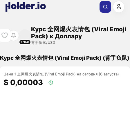
Курс 全网爆火表情包 (Viral Emoji
Pack) к Доллару
背手负鼠/USD
#7841
Курс 全网爆火表情包 (Viral Emoji Pack) (背手负鼠)
Цена 1 全网爆火表情包 (Viral Emoji Pack) на сегодня (6 августа)
$ 0,00003