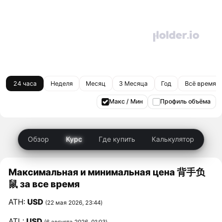
24 часа
Неделя
Месяц
3 Месяца
Год
Всё время
Макс / Мин
Профиль объёма
Обзор
Курс
Где купить
Калькулятор
Максимальная и минимальная цена 背手负
鼠 за все время
ATH:
USD
(22 мая 2026, 23:44)
ATL:
USD
(6 августа 2026, 01:03)