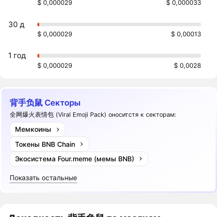
$ 0,000029
$ 0,000033
30 д
$ 0,000029
$ 0,00013
1 год
$ 0,000029
$ 0,0028
背手负鼠 Секторы
全网爆火表情包 (Viral Emoji Pack) оноситстя к секторам:
Мемкоины
Токены BNB Chain
Экосистема Four.meme (мемы BNB)
Показать остальные