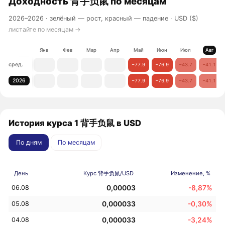
Доходность
背手负鼠
по месяцам
2026–2026 ·
зелёный — рост, красный — падение
· USD ($)
листайте по месяцам →
Янв
Фев
Мар
Апр
Май
Июн
Июл
Авг
сред.
−77.9
−76.9
−43.7
−41.1
2026
−77.9
−76.9
−43.7
−41.1
История курса 1 背手负鼠 в USD
По дням
По месяцам
День
Курс 背手负鼠/USD
Изменение, %
0,00003
-8,87%
06.08
0,000033
-0,30%
05.08
0,000033
-3,24%
04.08