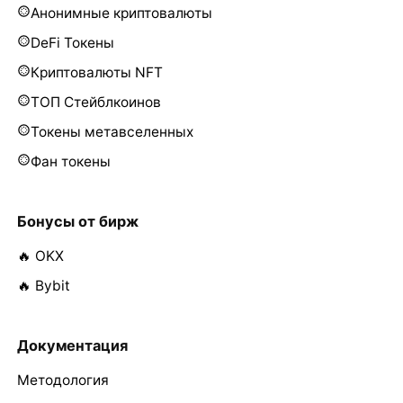
Анонимные криптовалюты
DeFi Токены
Криптовалюты NFT
ТОП Стейблкоинов
Токены метавселенных
Фан токены
Бонусы от бирж
🔥 OKX
🔥 Bybit
Документация
Методология