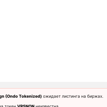
ign (Ondo Tokenized)
ожидает листинга на биржах.
на токен
VRSNON
неизвестна.