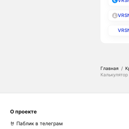
VRS
VRS
VRS
Главная
/
К
Калькулятор 
О проекте
🤘 Паблик в телеграм