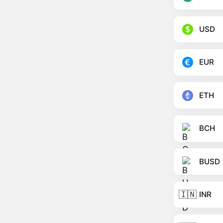
USD
EUR
ETH
BCH
BUSD
🇮🇳
INR