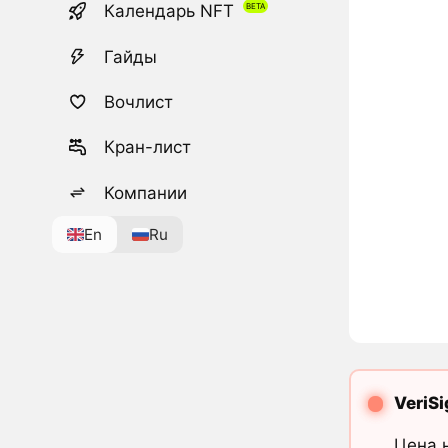
Календарь NFT
Гайды
Вочлист
Кран-лист
Компании
En
Ru
VeriS
Цена 