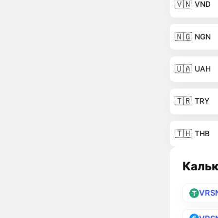
🇻🇳
VND
🇳🇬
NGN
🇺🇦
UAH
🇹🇷
TRY
🇹🇭
THB
Кальк
VRS