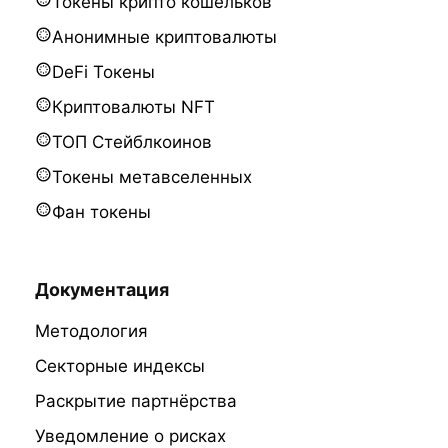
Токены крипто кошельков
Анонимные криптовалюты
DeFi Токены
Криптовалюты NFT
ТОП Стейблкоинов
Токены метавселенных
Фан токены
Документация
Методология
Секторные индексы
Раскрытие партнёрства
Уведомление о рисках