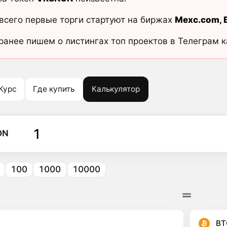
всего первые торги стартуют на биржах
Mexc.com
,
ранее пишем о листингах топ проектов в Телеграм 
Курс
Где купить
Калькулятор
ON
100
1000
10000
BT