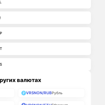
L
R
P
T
S
других валютах
VRSNON/RUB
Рубль