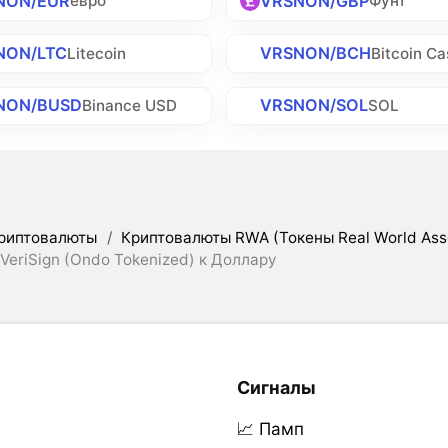
NON/EUR
VRSNON/GBP
евро
Фунт
NON/LTC
VRSNON/BCH
Litecoin
Bitcoin Ca
NON/BUSD
VRSNON/SOL
Binance USD
SOL
риптовалюты
/
Криптовалюты RWA (Токены Real World Ass
VeriSign (Ondo Tokenized) к Доллару
Сигналы
📈 Памп