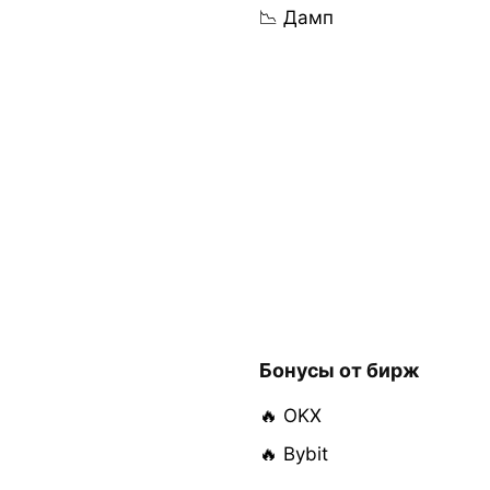
📉 Дамп
Бонусы от бирж
🔥 OKX
🔥 Bybit