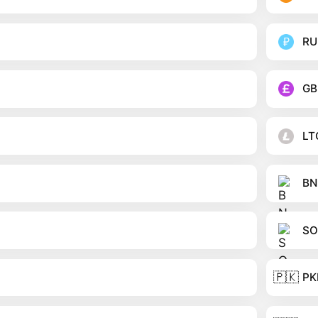
RU
GB
LT
BN
SO
🇵🇰
PK