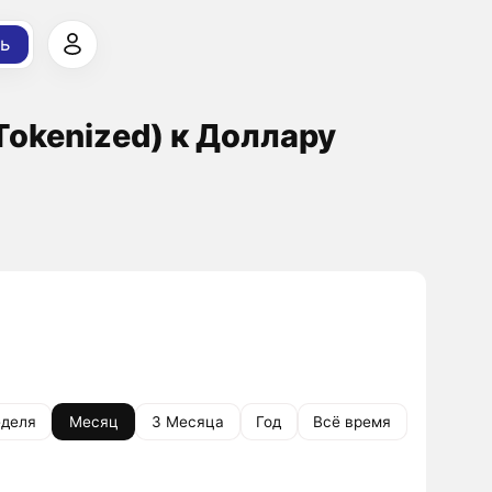
ь
Tokenized) к Доллару
деля
Месяц
3 Месяца
Год
Всё время