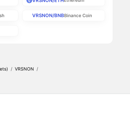
VRSNON/ETH
Ethereum
VRSNON/BNB
sh
Binance Coin
ets)
/
VRSNON
/