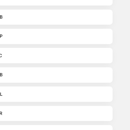
B
P
C
B
L
R