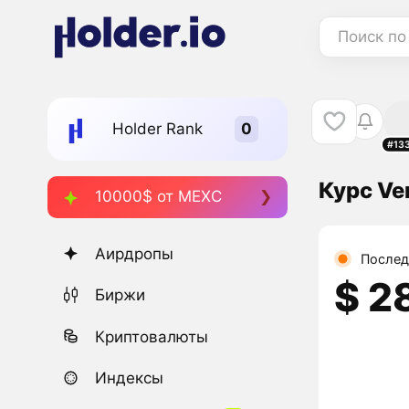
Поиск по
Holder Rank
#13
Курс Ve
10000$ от MEXC
Аирдропы
Послед
$ 2
Биржи
Криптовалюты
Индексы