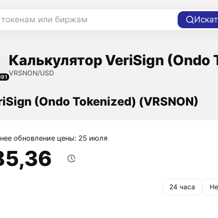
 токенам или биржам
Искат
Калькулятор VeriSign (Ondo 
VRSNON/USD
391
riSign (Ondo Tokenized) (VRSNON)
нее обновление цены: 25 июля
85,36
24 часа
Не