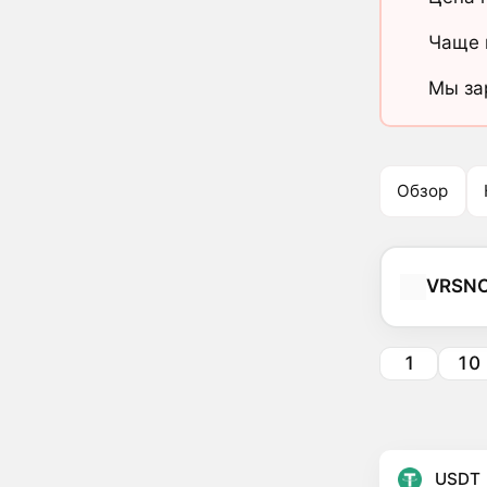
Чаще 
Мы за
Обзор
VRSN
1
10
USDT