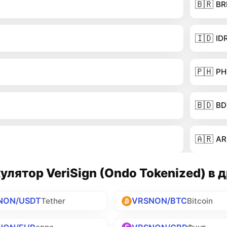
🇧🇷
BR
🇮🇩
ID
🇵🇭
PH
🇧🇩
BD
🇦🇷
AR
улятор VeriSign (Ondo Tokenized) в 
NON/USDT
VRSNON/BTC
Tether
Bitcoin