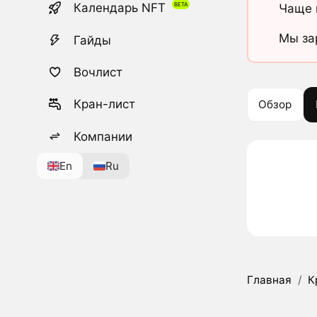
Календарь NFT
Чаще 
Мы за
Гайды
Вочлист
Кран-лист
Обзор
Компании
En
Ru
Главная
/
К