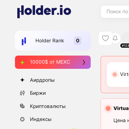
Поиск по
Holder Rank
#12
10000$ от MEXC
Vir
Аирдропы
Биржи
Криптовалюты
Virtua
Индексы
Цена 