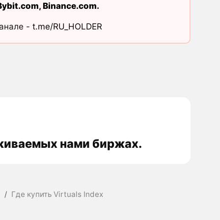
Bybit.com
,
Binance.com
.
канале -
t.me/RU_HOLDER
леживаемых нами биржах.
F
/
Где купить Virtuals Index